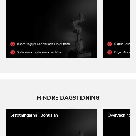
Jessica Ziegerer
,
Dan Ivarsson
,
Elinor Strand
Mattias Carlsson
Sydsvenskan
,
sydsvenskan.se
,
hd.se
Dagens Nyheter
MINDRE DAGSTIDNING
Skrotningarna i Bohuslän
Övervakning oc