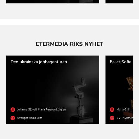
ETERMEDIA RIKS NYHET
Den ukrainska jobbagenturen
Fallet Sofie
Johanna Sjövall
,
Maria Persson Löfgren
Marja Grill
Sveriges Radio Ekot
SVT Nyheter
,
Rapp