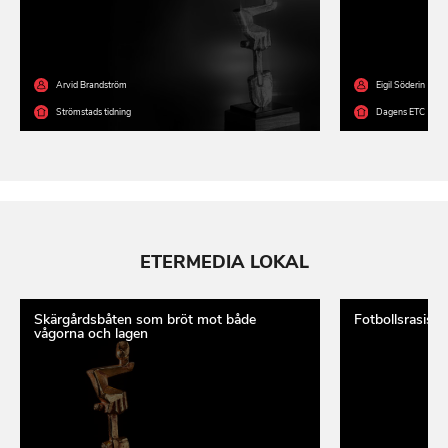
Arvid Brandström
Eigil Söderin
Strömstads tidning
Dagens ETC
ETERMEDIA LOKAL
Skärgårdsbåten som bröt mot både
Fotbollsrasism
vågorna och lagen