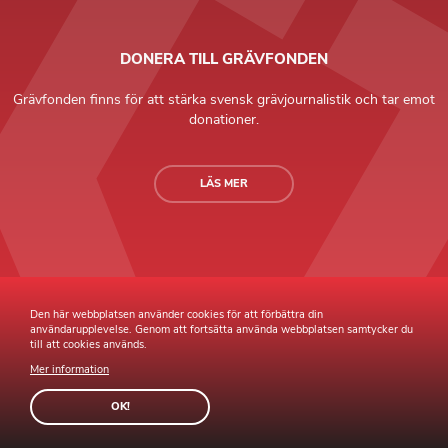
DONERA TILL GRÄVFONDEN
Grävfonden finns för att stärka svensk grävjournalistik och tar emot
donationer.
LÄS MER
Grävande Journalister © Copyright 2026 |
Integritetspolicy
Den här webbplatsen använder cookies för att förbättra din
användarupplevelse. Genom att fortsätta använda webbplatsen samtycker du
till att cookies används.
Mer information
Webb av
Sphinxly
Webbyrå
Easyweb
publiceringsverktyg
OK!