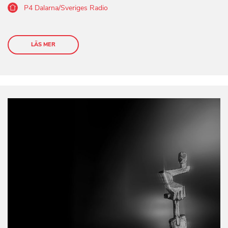
P4 Dalarna/Sveriges Radio
LÄS MER