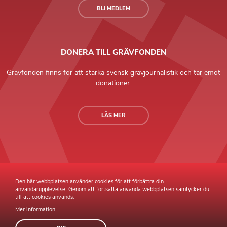
BLI MEDLEM
DONERA TILL GRÄVFONDEN
Grävfonden finns för att stärka svensk grävjournalistik och tar emot
donationer.
LÄS MER
Grävande Journalister © Copyright 2026 |
Integritetspolicy
Den här webbplatsen använder cookies för att förbättra din
användarupplevelse. Genom att fortsätta använda webbplatsen samtycker du
till att cookies används.
Mer information
Webb av
Sphinxly
Webbyrå
Easyweb
publiceringsverktyg