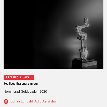
ETERMEDIA LOKAL
Fotbollsrasismen
Nominerad Guldspaden 2020
Johan Lundahl
,
Adib Azrafshan