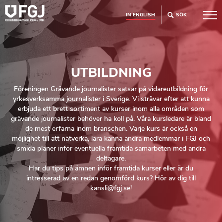
IN ENGLISH
SÖK
UTBILDNING
Föreningen Grävande journalister satsar på vidareutbildning för
yrkesverksamma journalister i Sverige. Vi strävar efter att kunna
erbjuda ett brett sortiment av kurser inom alla områden som
grävande journalister behöver ha koll på. Våra kursledare är bland
de mest erfarna inom branschen. Varje kurs är också en
möjlighet till att nätverka, lära känna andra medlemmar i FGJ och
smida planer inför eventuella framtida samarbeten med andra
deltagare.
Har du tips på ämnen inför framtida kurser eller är du
intresserad av en redan genomförd kurs? Hör av dig till
kansli@fgj.se!