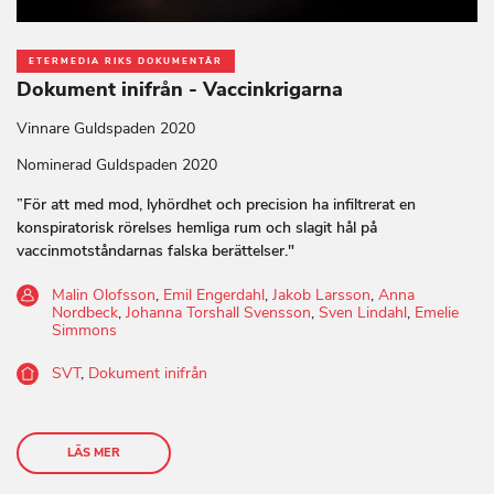
ETERMEDIA RIKS DOKUMENTÄR
Dokument inifrån - Vaccinkrigarna
Vinnare Guldspaden 2020
Nominerad Guldspaden 2020
”För att med mod, lyhördhet och precision ha infiltrerat en
konspiratorisk rörelses hemliga rum och slagit hål på
vaccinmotståndarnas falska berättelser."
Malin Olofsson
,
Emil Engerdahl
,
Jakob Larsson
,
Anna
Nordbeck
,
Johanna Torshall Svensson
,
Sven Lindahl
,
Emelie
Simmons
SVT
,
Dokument inifrån
LÄS MER