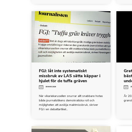
FGJ: låt inte systematiskt
Grat
missbruk av LAS sätta käppar i
bäst
hjulet för de tuffa gräven
unde
09 MARS 2026
2
När vikariekarusellen snurrar allt snabbare hotas
År 20
både journalistikens demokratiska roll och
gransk
möjligheten att avslöja maktmissbruk, skriver
FGJ i en debattartikel...