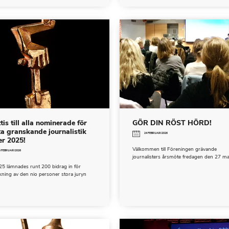
tis till alla nominerade för
GÖR DIN RÖST HÖRD!
a granskande journalistik
24 FEBRUARI 2026
r 2025!
Välkommen till Föreningen grävande
5 FEBRUARI 2026
journalisters årsmöte fredagen den 27 ma
25 lämnades runt 200 bidrag in för
ning av den nio personer stora juryn