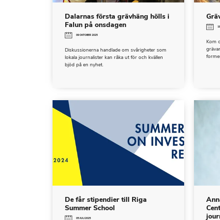
Dalarnas första grävhäng hölls i
Gräv
Falun på onsdagen
1
09 OKTOBER 2025
Kom o
grävan
Diskussionerna handlade om svårigheter som
former
lokala journalister kan råka ut för och kvällen
bjöd på en nyhet.
De får stipendier till Riga
Anna
Summer School
Cen
jour
05 JULI 2025