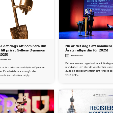
r det dags att nominera din
Nu är det dags att nominera t
 till priset Gyllene Dynamon
Årets rullgardin för 2025!
2025!
10 DECEMBER 2025
1 DECEMBER 2025
Det kan vara en organisation, ett företag e
myndighet. Den eller de vi söker har unde
u en bra arbetsledare? Gyllene Dynamon
2025 på ett dokumenterat sätt försökt döl
set för arbetsledare som gör den
fakta, ljugit,...
ande journalistiken möjlig.