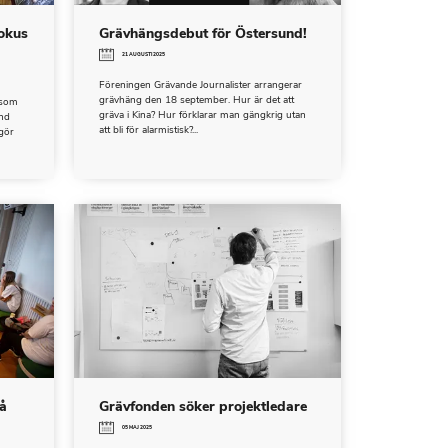
fokus
Grävhängsdebut för Östersund!
21 AUGUSTI 2025
Föreningen Grävande Journalister arrangerar
grävhäng den 18 september. Hur är det att
 som
gräva i Kina? Hur förklarar man gängkrig utan
und
att bli för alarmistisk?...
gör
å
Grävfonden söker projektledare
05 MAJ 2025