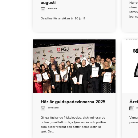
augusti
Har du
utmani
03 JUNI 2026
utvec
journal
Deadline för ansökan är 10 juni!
Här är guldspadevinnarna 2025
Året
28 MARS 2026
2
Giriga, fuskande friskolebolag, diskriminerande
Vinnar
poliser, maktfullkomliga tjänstemän och politiker
presen
som bildar trekant och sätter demokratin ur
spel. Det...