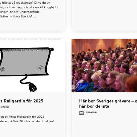
 hjärtat på redaktionen? Drivs du av
ng och lösning och vill vara ett kugghjul i
klingen av den undersökande
istiken – i hela Sverige? ...
s Rullgardin för 2025
Här bor Sveriges grävare – 
här bor de inte
7 MARS 2026
23 MARS 2026
en av Årets Rullgardin för 2025
teras på Gräv26 i Kristianstad i helgen!