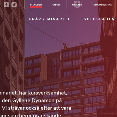
IN ENGLISH
OM OSS
NYHETER
STÖDMEDLEMMAR
GRÄVSEMINARIET
GULDSPADEN
inariet, har kursverksamhet,
ch den Gyllene Dynamon på
i strävar också efter att vara
rågor som berör granskande