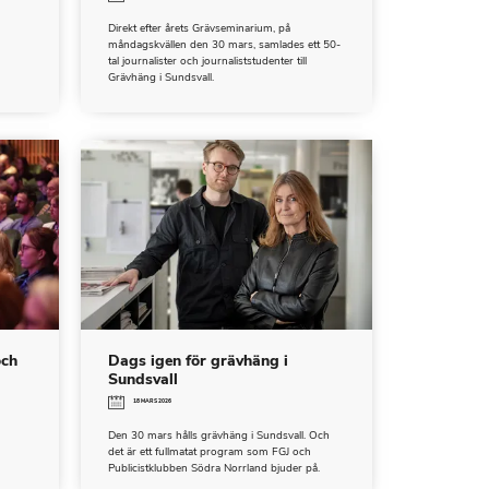
Direkt efter årets Grävseminarium, på
måndagskvällen den 30 mars, samlades ett 50-
tal journalister och journaliststudenter till
Grävhäng i Sundsvall.
och
Dags igen för grävhäng i
Sundsvall
18 MARS 2026
Den 30 mars hålls grävhäng i Sundsvall. Och
det är ett fullmatat program som FGJ och
Publicistklubben Södra Norrland bjuder på.