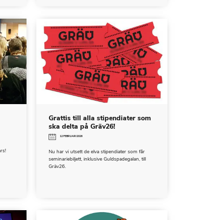
Grattis till alla stipendiater som
ska delta på Gräv26!
12 FEBRUARI 2026
rs!
Nu har vi utsett de elva stipendiater som får
seminariebiljett, inklusive Guldspadegalan, till
Gräv26.