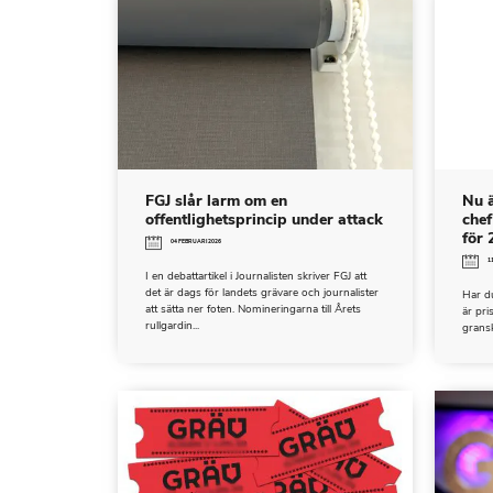
FGJ slår larm om en
Nu ä
offentlighetsprincip under attack
chef
för 
04 FEBRUARI 2026
1
I en debattartikel i Journalisten skriver FGJ att
det är dags för landets grävare och journalister
Har d
att sätta ner foten. Nomineringarna till Årets
är pri
rullgardin...
gransk