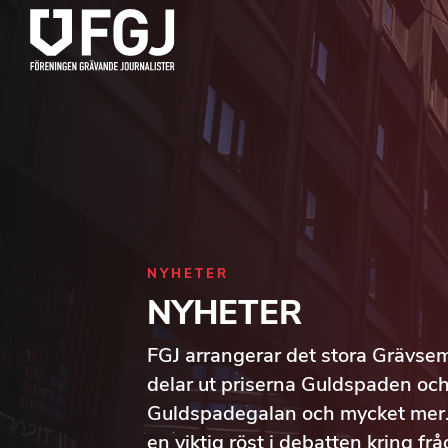
NYHETER
NYHETER
FGJ arrangerar det stora Grävsem
delar ut priserna Guldspaden o
Guldspadegalan och mycket mer. V
en viktig röst i debatten kring f