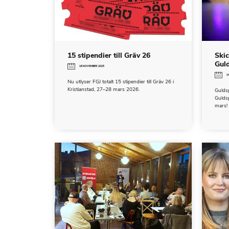
15 stipendier till Gräv 26
Skic
Guld
18 NOVEMBER 2025
1
Nu utlyser FGJ totalt 15 stipendier till Gräv 26 i
Kristianstad, 27–28 mars 2026.
Gulds
Guldsp
mars!