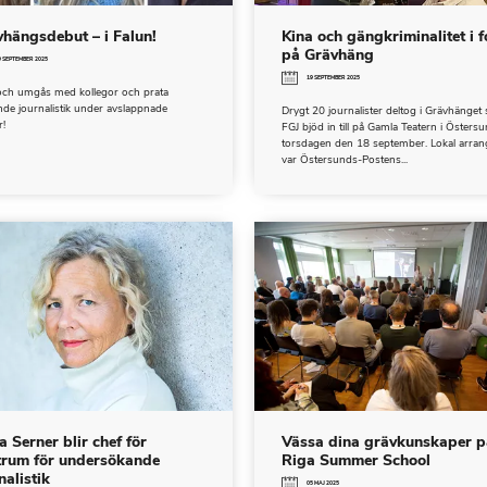
hängsdebut – i Falun!
Kina och gängkriminalitet i 
på Grävhäng
9 SEPTEMBER 2025
19 SEPTEMBER 2025
ch umgås med kollegor och prata
de journalistik under avslappnade
Drygt 20 journalister deltog i Grävhänget
!
FGJ bjöd in till på Gamla Teatern i Östers
torsdagen den 18 september. Lokal arran
var Östersunds-Postens...
 Serner blir chef för
Vässa dina grävkunskaper p
trum för undersökande
Riga Summer School
nalistik
05 MAJ 2025