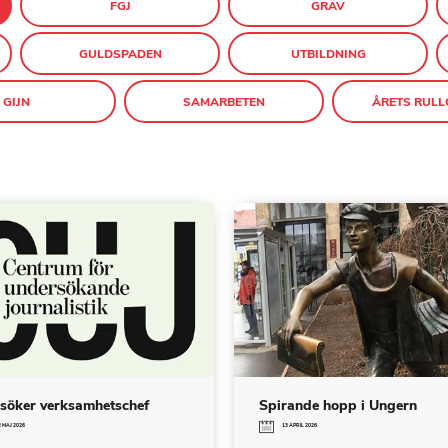
FGJ
GRÄV
GULDSPADEN
UTBILDNING
GIJN
SAMARBETEN
ÅRETS RULL
söker verksamhetschef
Spirande hopp i Ungern
 MAJ 2026
13 APRIL 2026