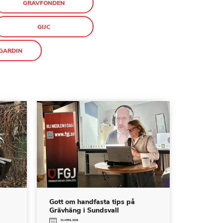
GRÄVFONDEN
GIJC
GARDIN
Gott om handfasta tips på
Grävhäng i Sundsvall
01 APRIL 2026