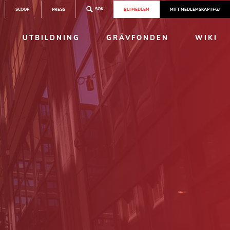
SÖK
SCOOP
PRESS
BLI MEDLEM
MITT MEDLEMSKAP I FGJ
UTBILDNING
GRÄVFONDEN
WIKI