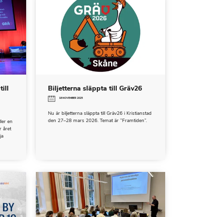
ill
Biljetterna släppta till Gräv26
18 NOVEMBER 2025
Nu är biljetterna släppta till Gräv26 i Kristianstad
den 27–28 mars 2026. Temat är ”Framtiden”.
ller en
r året
ja