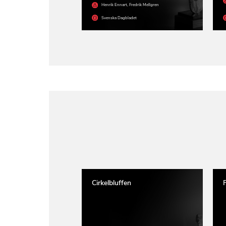
Henrik Ennart
,
Fredrik Mellgren
Svenska Dagbladet
Cirkelbluffen
F