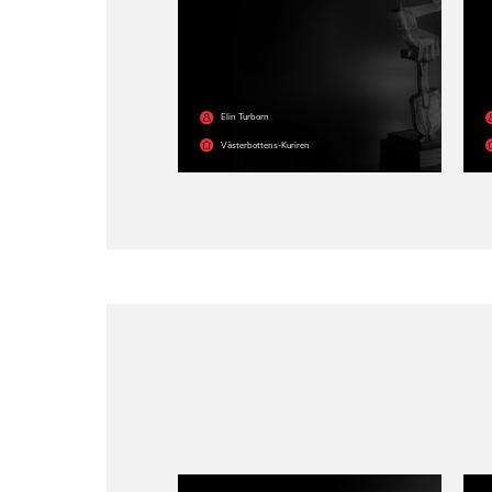
Elin Turborn
Västerbottens-Kuriren