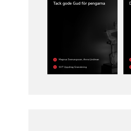
Tack gode Gud för pengarna
Magnus Svenungsson
,
Anna Lindman
SVT Uppdrag Granskning