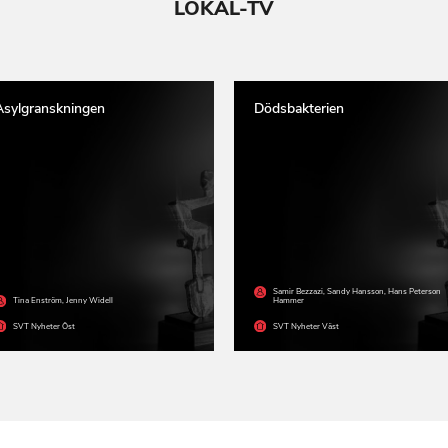
LOKAL-TV
Asylgranskningen
Dödsbakterien
Samir Bezzazi
,
Sandy Hansson
,
Hans Peterson
Tina Enström
,
Jenny Widell
Hammer
SVT Nyheter Öst
SVT Nyheter Väst