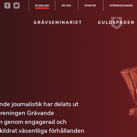
IN ENGLISH
OM OSS
NYHETER
STÖDMEDLEMMAR
GRÄVSEMINARIET
GULDSPADEN
de journalistik har delats ut
Föreningen Grävande
 som genom engagerad och
 skildrat väsentliga förhållanden