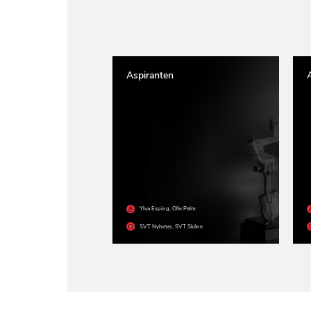
Aspiranten
Ylva Esping
,
Olle Palm
SVT Nyheter
,
SVT Skåne