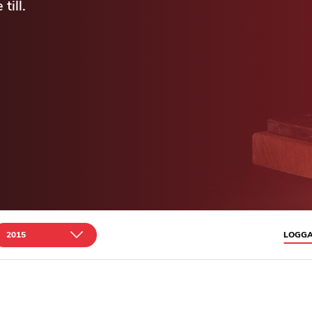
till.
2015
LOGGA