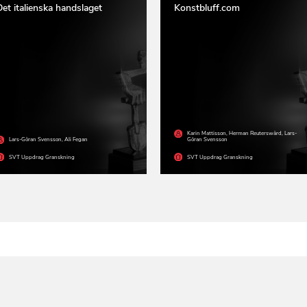
Det italienska handslaget
Konstbluff.com
Karin Mattisson
,
Herman Reuterswärd
,
Lars-
Lars-Göran Svensson
,
Ali Fegan
Göran Svensson
SVT Uppdrag Granskning
SVT Uppdrag Granskning