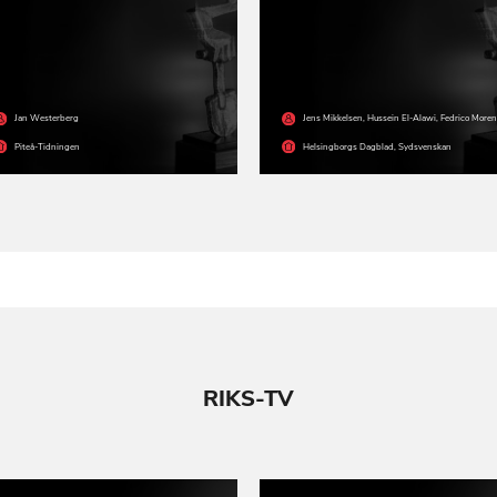
Jan Westerberg
Jens Mikkelsen
,
Hussein El-Alawi
,
Fedrico Moren
Piteå-Tidningen
Helsingborgs Dagblad
,
Sydsvenskan
RIKS-TV