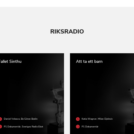
RIKSRADIO
allet Sinthu
Att ta ett barn
Daniel Velasco
,
Bo Göran Bodin
Katia Wagner
,
Milan Djelevic
P1 Dokumentär
,
Sveriges Radio Ekot
P1 Dokumentär