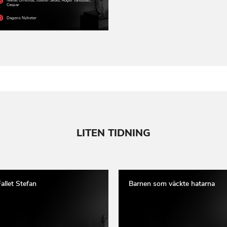
Niklas Orrenius
,
Josefin Sköld
,
Roger Turesson
,
Caspar
Dagens Nyheter
LITEN TIDNING
allet Stefan
Barnen som väckte hatarna