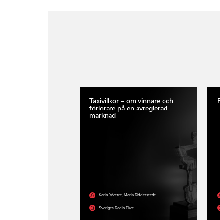
Taxivillkor – om vinnare och
F
förlorare på en avreglerad
marknad
Karin Wettre
,
Maria Ridderstedt
Sveriges Radio Ekot