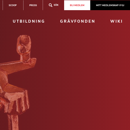
SÖK
SCOOP
PRESS
BLI MEDLEM
MITT MEDLEMSKAP I FGJ
UTBILDNING
GRÄVFONDEN
WIKI