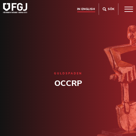
IN ENGLISH
SÖK
GULDSPADEN
OCCRP