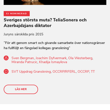
EJ NOMINERAD
Sveriges största muta? TeliaSonera och
Azerbajdzjans diktator
Juryns särskilda pris 2015
”För att genom smart och givande samarbete över nationsgränser
ha fullföljt en fängslad kollegas granskning”
Sven Bergman
,
Joachim Dyfvermark
,
Ola Westerberg
,
Miranda Patrucic
,
Khadija Ismayilova
SVT Uppdrag Granskning
,
OCCRP/RFERL
,
OCCRP
,
TT
LÄS MER