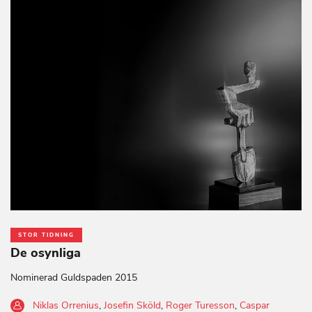
STOR TIDNING
De osynliga
Nominerad Guldspaden 2015
Niklas Orrenius
,
Josefin Sköld
,
Roger Turesson
,
Caspar