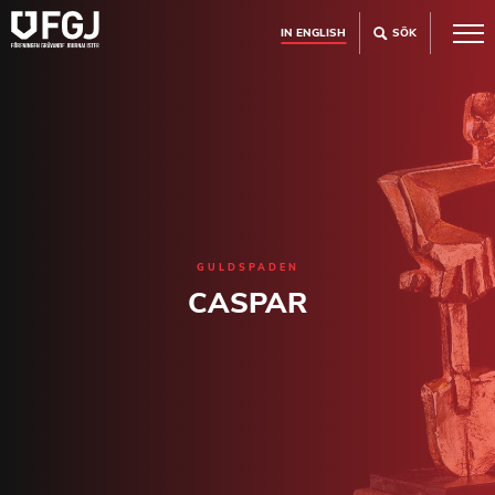
IN ENGLISH
SÖK
GULDSPADEN
CASPAR