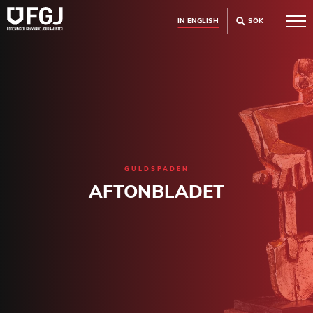
IN ENGLISH
SÖK
GULDSPADEN
AFTONBLADET