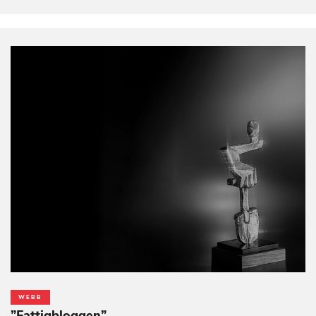
WEBB
”Fattigbloggen”