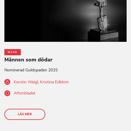
WEBB
Männen som dödar
Nominerad Guldspaden 2015
Kerstin Weigl
,
Kristina Edblom
Aftonbladet
LÄS MER