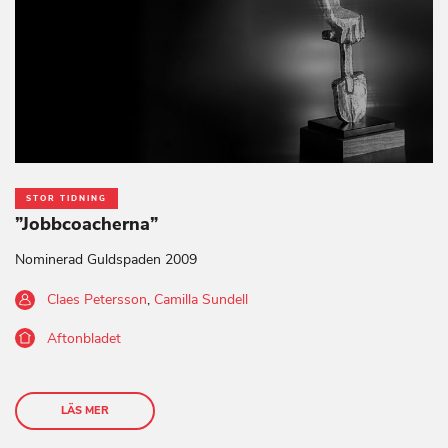
STOR TIDNING
”Jobbcoacherna”
Nominerad Guldspaden 2009
Claes Petersson
,
Camilla Sundell
Aftonbladet
LÄS MER