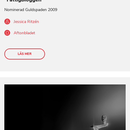
Nominerad Guldspaden 2009
Jessica Ritzén
Aftonbladet
LÄS MER