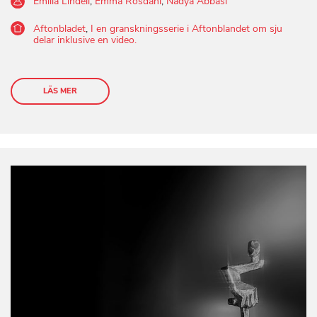
Emilia Lindell
,
Emma Rosdahl
,
Nadya Abbasi
Aftonbladet
,
I en granskningsserie i Aftonblandet om sju
delar inklusive en video.
LÄS MER