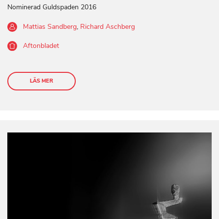
Nominerad Guldspaden 2016
Mattias Sandberg
,
Richard Aschberg
Aftonbladet
LÄS MER