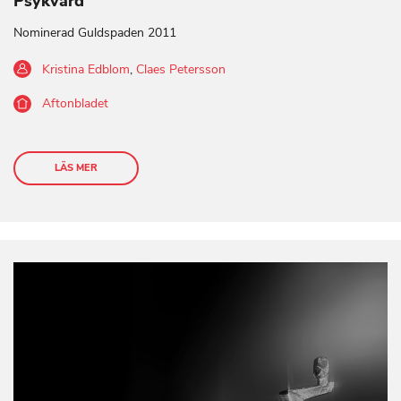
Psykvård
Nominerad Guldspaden 2011
Kristina Edblom
,
Claes Petersson
Aftonbladet
LÄS MER