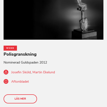
WEBB
Polisgranskning
Nominerad Guldspaden 2012
Josefin Sköld
,
Martin Ekelund
Aftonbladet
LÄS MER