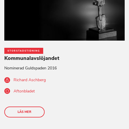
STORSTADSTIDNING
Kommunalavslöjandet
Nominerad Guldspaden 2016
Richard Aschberg
Aftonbladet
LÄS MER