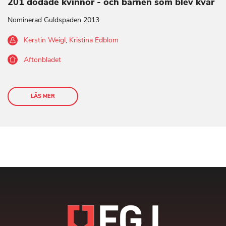
201 dödade kvinnor - och barnen som blev kvar
Nominerad Guldspaden 2013
Kerstin Weigl
,
Kristina Edblom
Aftonbladet
LÄS MER