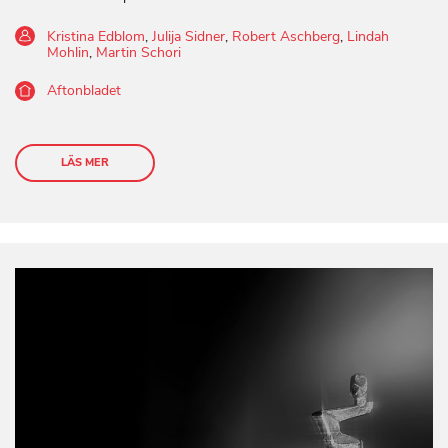
Kristina Edblom
,
Julija Sidner
,
Robert Aschberg
,
Lindah
Mohlin
,
Martin Schori
Aftonbladet
LÄS MER