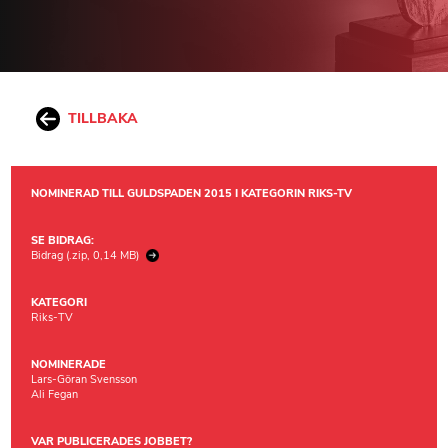
TILLBAKA
NOMINERAD TILL GULDSPADEN 2015 I KATEGORIN RIKS-TV
SE BIDRAG:
Bidrag (.zip, 0,14 MB)
KATEGORI
Riks-TV
NOMINERADE
Lars-Göran Svensson
Ali Fegan
VAR PUBLICERADES JOBBET?