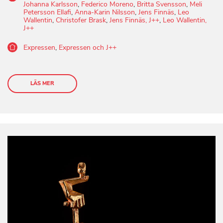
Johanna Karlsson
,
Federico Moreno
,
Britta Svensson
,
Meli
Petersson Ellafi
,
Anna-Karin Nilsson
,
Jens Finnäs
,
Leo
Wallentin
,
Christofer Brask
,
Jens Finnäs, J++
,
Leo Wallentin,
J++
Expressen
,
Expressen och J++
LÄS MER