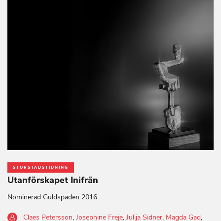
STORSTADSTIDNING
Utanförskapet Inifrän
Nominerad Guldspaden 2016
Claes Petersson
,
Josephine Freje
,
Julija Sidner
,
Magda Gad
,