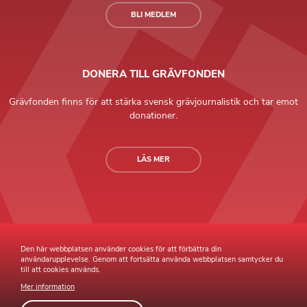
BLI MEDLEM
DONERA TILL GRÄVFONDEN
Grävfonden finns för att stärka svensk grävjournalistik och tar emot
donationer.
LÄS MER
Grävande Journalister © Copyright 2026 |
Integritetspolicy
Den här webbplatsen använder cookies för att förbättra din
användarupplevelse. Genom att fortsätta använda webbplatsen samtycker du
till att cookies används.
Mer information
Webb av
Sphinxly
Webbyrå
Easyweb
publiceringsverktyg