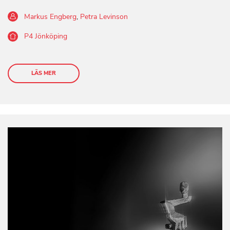
Markus Engberg
,
Petra Levinson
P4 Jönköping
LÄS MER