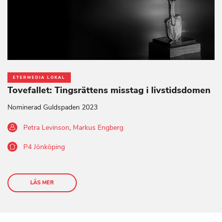
ETERMEDIA LOKAL
Tovefallet: Tingsrättens misstag i livstidsdomen
Nominerad Guldspaden 2023
Petra Levinson
,
Markus Engberg
P4 Jönköping
LÄS MER