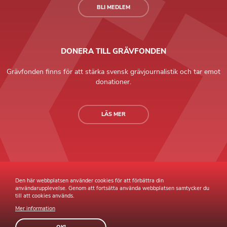
BLI MEDLEM
DONERA TILL GRÄVFONDEN
Grävfonden finns för att stärka svensk grävjournalistik och tar emot
donationer.
LÄS MER
Grävande Journalister © Copyright 2026 |
Integritetspolicy
Den här webbplatsen använder cookies för att förbättra din
användarupplevelse. Genom att fortsätta använda webbplatsen samtycker du
till att cookies används.
Mer information
Webb av
Sphinxly
Webbyrå
Easyweb
publiceringsverktyg