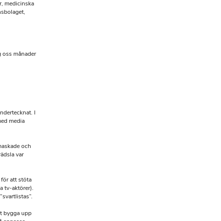
ar, medicinska
nsbolaget,
og oss månader
ndertecknat. I
med media
 maskade och
rädsla var
för att stöta
 tv-aktörer).
svartlistas”.
mt bygga upp