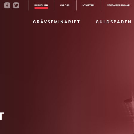
IN ENGLISH
OM OSS
NYHETER
STÖDMEDLEMMAR
GRÄVSEMINARIET
GULDSPADEN
T