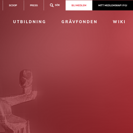
SÖK
SCOOP
PRESS
BLI MEDLEM
MITT MEDLEMSKAP I FGJ
UTBILDNING
GRÄVFONDEN
WIKI