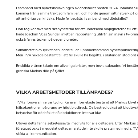
I samband med nyhetsbevakningen av dödsfallet hösten 2024. Johanna S
kommer från samma trakt som familjen, och hörde genom sitt nätverk på o
att anhöriga var kritiska. Hade fel begåtts i samband med dödsfallet?
Hon tog kontakt med riksnyheterna för att undersöka möjligheterna till ett
hade Joachim Voss Sundell inlett en rapportering utifrån sin insyn i tv-bra
också fanns tecken på oegentligheter.
Samarbetet blev lyckat och ledde till en uppmärksammad nyhetspublicerin
Men TV4 nekade bestämt till att fel skulle ha begåtts, i slutändan stod ord 
Enskilda vittnen talade om allvarliga brister, men bevis saknades. Vi bestä
granska Markus död på fjället.
VILKA ARBETSMETODER TILLÄMPADES?
TV4:s försvarslinje var tydlig: Kanalen förnekade bestämt att Markus blivit
hälsokontrollen på grund av högt blodtryck. De bestred också att blodtryck
betydelse för dödsfallet då obduktionen inte var klar.
Utöver detta fanns sekretessavtal med vite för alla deltagare. Efter Markus
företaget också meddelat deltagarna att de inte skulle prata med media: TV4
sköta all kommunikation.