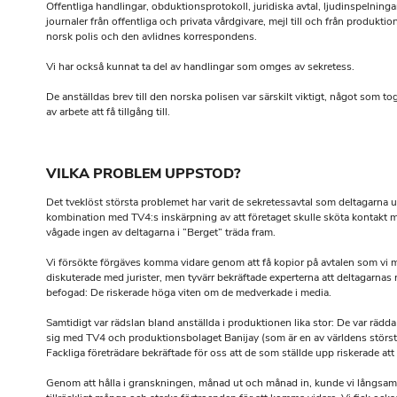
Offentliga handlingar, obduktionsprotokoll, juridiska avtal, ljudinspelning
journaler från offentliga och privata vårdgivare, mejl till och från produktio
norsk polis och den avlidnes korrespondens.
Vi har också kunnat ta del av handlingar som omges av sekretess.
De anställdas brev till den norska polisen var särskilt viktigt, något som t
av arbete att få tillgång till.
VILKA PROBLEM UPPSTOD?
Det tveklöst största problemet har varit de sekretessavtal som deltagarna u
kombination med TV4:s inskärpning av att företaget skulle sköta kontakt 
vågade ingen av deltagarna i ”Berget” träda fram.
Vi försökte förgäves komma vidare genom att få kopior på avtalen som vi
diskuterade med jurister, men tyvärr bekräftade experterna att deltagarnas 
befogad: De riskerade höga viten om de medverkade i media.
Samtidigt var rädslan bland anställda i produktionen lika stor: De var rädda 
sig med TV4 och produktionsbolaget Banijay (som är en av världens största
Fackliga företrädare bekräftade för oss att de som ställde upp riskerade att ”
Genom att hålla i granskningen, månad ut och månad in, kunde vi långsa