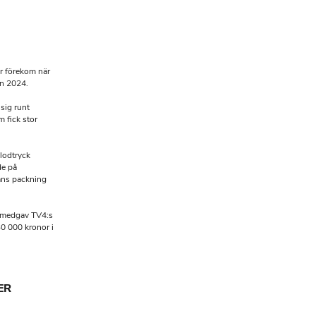
er förekom när
n 2024.
sig runt
 fick stor
blodtryck
de på
hans packning
ler medgav TV4:s
30 000 kronor i
ER