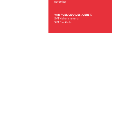
november
VAR PUBLICERADES JOBBET?
SVT Kulturnyheterna
SVT Stockholm