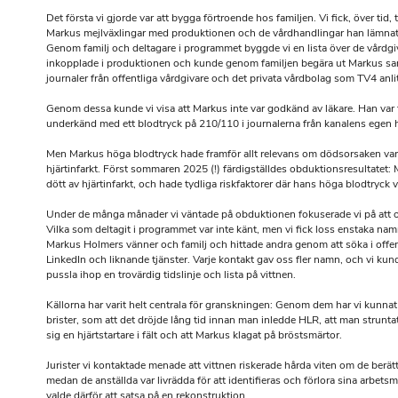
Det första vi gjorde var att bygga förtroende hos familjen. Vi fick, över tid, ti
Markus mejlväxlingar med produktionen och de vårdhandlingar han lämnat i
Genom familj och deltagare i programmet byggde vi en lista över de vårdgi
inkopplade i produktionen och kunde genom familjen begära ut Markus sa
journaler från offentliga vårdgivare och det privata vårdbolag som TV4 anlit
Genom dessa kunde vi visa att Markus inte var godkänd av läkare. Han var 
underkänd med ett blodtryck på 210/110 i journalerna från kanalens egen h
Men Markus höga blodtryck hade framför allt relevans om dödsorsaken var
hjärtinfarkt. Först sommaren 2025 (!) färdigställdes obduktionsresultatet:
dött av hjärtinfarkt, och hade tydliga riskfaktorer där hans höga blodtryck v
Under de många månader vi väntade på obduktionen fokuserade vi på att od
Vilka som deltagit i programmet var inte känt, men vi fick loss enstaka n
Markus Holmers vänner och familj och hittade andra genom att söka i offen
LinkedIn och liknande tjänster. Varje kontakt gav oss fler namn, och vi kund
pussla ihop en trovärdig tidslinje och lista på vittnen.
Källorna har varit helt centrala för granskningen: Genom dem har vi kunnat f
brister, som att det dröjde lång tid innan man inledde HLR, att man struntat
sig en hjärtstartare i fält och att Markus klagat på bröstsmärtor.
Jurister vi kontaktade menade att vittnen riskerade hårda viten om de berätt
medan de anställda var livrädda för att identifieras och förlora sina arbetsm
valde därför att satsa på en rekonstruktion.