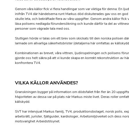
Genom våra källor fick vi flera handlingar som var viktiga för denna: En lju
inifrån TV4 där händelserna runt Markus död diskuterades gav oss en god b
skulle leta, och bekräftade flera av våra uppgifter. Genom andra källor fick v
läsa polisens nedlagda förundersökning och kunde därför ta del av vittnes
personer som vägrade tala med oss.
Slutligen hörde vi talas om ett brev som skickats till den norska polisen där
larmade om allvarliga säkerhetsbrister (detaljerna här omfattas av källskydd
Kombinationen av brevet, våra vittnen, ljudinspelningen och polisens för
gjorde oss helt säkra på att vi kunde skapa en korrekt rekonstruktion av h
konfrontera TV4.
VILKA KÄLLOR ANVÄNDES?
Granskningen bygger på information om dödsfallet från fler än 20 uppgift
Majoriteten av dessa var på plats när Markus miste livet. Deras roller omfat
källskydd.
SVT har intervjuat Markus familj, TV4, produktionsbolaget, norsk polis, exp
arbetsrätt, jurister, fjällguider, kardiologer, Arbetsmiljöverket och dess nor
motsvarighet Arbeidstilsynet.