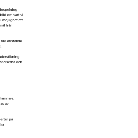
dinspelning
ild om vart vi
i möjlighet att
mål från
 nio anställda
).
undersökning
ändelserna och
slämnare.
tas av
erter på
ska