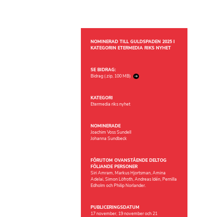
NOMINERAD TILL GULDSPADEN 2025 I
KATEGORIN ETERMEDIA RIKS NYHET
SE BIDRAG:
Bidrag (.zip, 100 MB)
KATEGORI
Etermedia riks nyhet
NOMINERADE
Joachim Voss Sundell
Johanna Sundbeck
FÖRUTOM OVANSTÅENDE DELTOG
FÖLJANDE PERSONER
Siri Amram, Markus Hjortsman, Amina
Adelai, Simon Löfroth, Andreas Idén, Pernilla
Edholm och Philip Norlander.
PUBLICERINGSDATUM
17 november, 19 november och 21