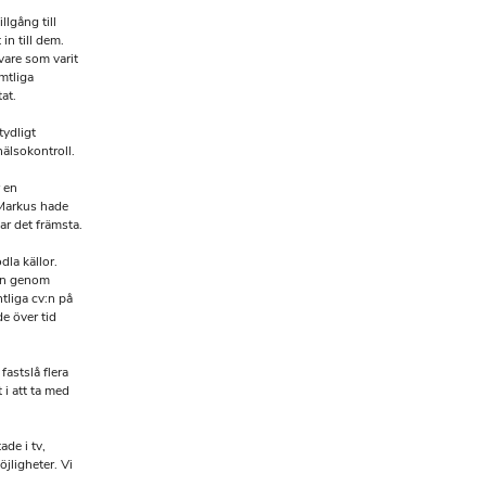
llgång till
n till dem.
vare som varit
mtliga
at.
tydligt
älsokontroll.
 en
 Markus hade
ar det främsta.
la källor.
amn genom
tliga cv:n på
e över tid
astslå flera
 i att ta med
ade i tv,
öjligheter. Vi