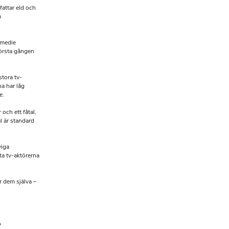
attar eld och
m
 medie
örsta gången
stora tv-
na har låg
e.
och ett fåtal,
l är standard
viga
sta tv-aktörerna
r dem själva –
?