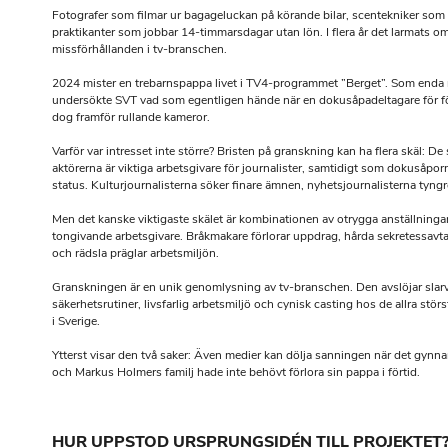
Fotografer som filmar ur bagageluckan på körande bilar, scentekniker som f
praktikanter som jobbar 14-timmarsdagar utan lön. I flera år det larmats o
missförhållanden i tv-branschen.
2024 mister en trebarnspappa livet i TV4-programmet ”Berget”. Som enda
undersökte SVT vad som egentligen hände när en dokusåpadeltagare för f
dog framför rullande kameror.
Varför var intresset inte större? Bristen på granskning kan ha flera skäl: De 
aktörerna är viktiga arbetsgivare för journalister, samtidigt som dokusåpor
status. Kulturjournalisterna söker finare ämnen, nyhetsjournalisterna tyngr
Men det kanske viktigaste skälet är kombinationen av otrygga anställningar 
tongivande arbetsgivare. Bråkmakare förlorar uppdrag, hårda sekretessavta
och rädsla präglar arbetsmiljön.
Granskningen är en unik genomlysning av tv-branschen. Den avslöjar slar
säkerhetsrutiner, livsfarlig arbetsmiljö och cynisk casting hos de allra stör
i Sverige.
Ytterst visar den två saker: Även medier kan dölja sanningen när det gynna
och Markus Holmers familj hade inte behövt förlora sin pappa i förtid.
HUR UPPSTOD URSPRUNGSIDÉN TILL PROJEKTET