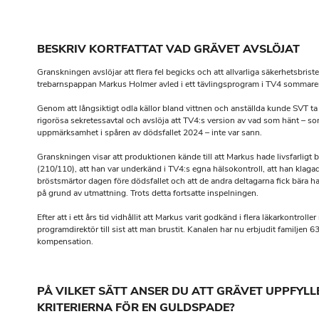
BESKRIV KORTFATTAT VAD GRÄVET AVSLÖJAT
Granskningen avslöjar att flera fel begicks och att allvarliga säkerhetsbrist
trebarnspappan Markus Holmer avled i ett tävlingsprogram i TV4 sommare
Genom att långsiktigt odla källor bland vittnen och anställda kunde SVT ta 
rigorösa sekretessavtal och avslöja att TV4:s version av vad som hänt – som
uppmärksamhet i spåren av dödsfallet 2024 – inte var sann.
Granskningen visar att produktionen kände till att Markus hade livsfarligt 
(210/110), att han var underkänd i TV4:s egna hälsokontroll, att han klaga
bröstsmärtor dagen före dödsfallet och att de andra deltagarna fick bära 
på grund av utmattning. Trots detta fortsatte inspelningen.
Efter att i ett års tid vidhållit att Markus varit godkänd i flera läkarkontrol
programdirektör till sist att man brustit. Kanalen har nu erbjudit familjen 6
kompensation.
PÅ VILKET SÄTT ANSER DU ATT GRÄVET UPPFYLL
KRITERIERNA FÖR EN GULDSPADE?