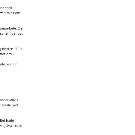
undbeck
rten talas om
 samarbete. Där
nschen, där det
g hösten 2024.
mot ord.
mde oss för
 underkänd i
 skulle haft
 död hade
 själva skulle