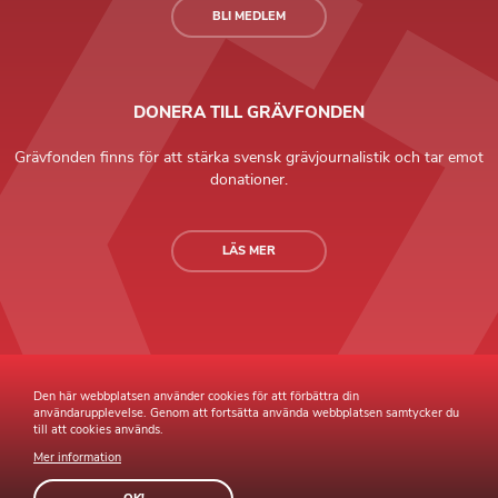
BLI MEDLEM
DONERA TILL GRÄVFONDEN
Grävfonden finns för att stärka svensk grävjournalistik och tar emot
donationer.
LÄS MER
Grävande Journalister © Copyright 2026 |
Integritetspolicy
Den här webbplatsen använder cookies för att förbättra din
användarupplevelse. Genom att fortsätta använda webbplatsen samtycker du
till att cookies används.
Mer information
Webb av
Sphinxly
Webbyrå
Easyweb
publiceringsverktyg