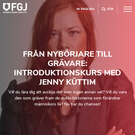
IN ENGLISH
SÖK
FRÅN NYBÖRJARE TILL
GRÄVARE:
INTRODUKTIONSKURS MED
JENNY KÜTTIM
Vill du lära dig att avslöja det som ingen annan vet? Vill du vara
den som gräver fram de dolda historierna som förändrar
människors liv? Nu har du chansen!