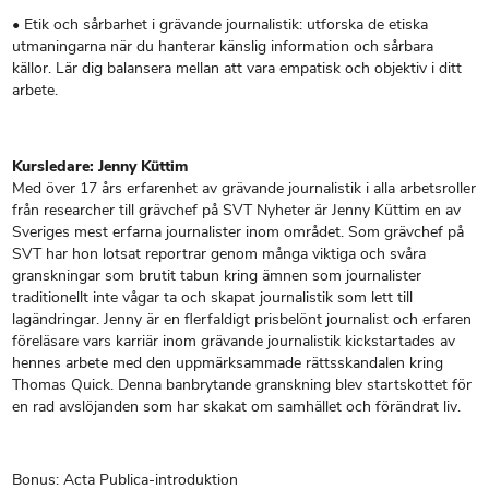
• Etik och sårbarhet i grävande journalistik: utforska de etiska
utmaningarna när du hanterar känslig information och sårbara
källor. Lär dig balansera mellan att vara empatisk och objektiv i ditt
arbete.
Kursledare: Jenny Küttim
Med över 17 års erfarenhet av grävande journalistik i alla arbetsroller
från researcher till grävchef på SVT Nyheter är Jenny Küttim en av
Sveriges mest erfarna journalister inom området. Som grävchef på
SVT har hon lotsat reportrar genom många viktiga och svåra
granskningar som brutit tabun kring ämnen som journalister
traditionellt inte vågar ta och skapat journalistik som lett till
lagändringar. Jenny är en flerfaldigt prisbelönt journalist och erfaren
föreläsare vars karriär inom grävande journalistik kickstartades av
hennes arbete med den uppmärksammade rättsskandalen kring
Thomas Quick. Denna banbrytande granskning blev startskottet för
en rad avslöjanden som har skakat om samhället och förändrat liv.
Bonus: Acta Publica-introduktion