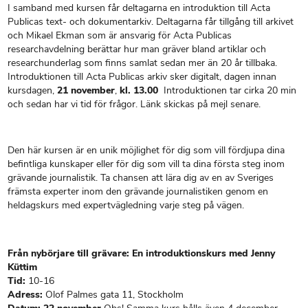
I samband med kursen får deltagarna en introduktion till Acta
Publicas text- och dokumentarkiv. Deltagarna får tillgång till arkivet
och Mikael Ekman som är ansvarig för Acta Publicas
researchavdelning berättar hur man gräver bland artiklar och
researchunderlag som finns samlat sedan mer än 20 år tillbaka.
Introduktionen till Acta Publicas arkiv sker digitalt, dagen innan
kursdagen,
21 november
,
kl. 13.00
Introduktionen tar cirka 20 min
och sedan har vi tid för frågor. Länk skickas på mejl senare.
Den här kursen är en unik möjlighet för dig som vill fördjupa dina
befintliga kunskaper eller för dig som vill ta dina första steg inom
grävande journalistik. Ta chansen att lära dig av en av Sveriges
främsta experter inom den grävande journalistiken genom en
heldagskurs med expertvägledning varje steg på vägen.
Från nybörjare till grävare: En introduktionskurs med Jenny
Küttim
Tid:
10-16
Adress:
Olof Palmes gata 11, Stockholm