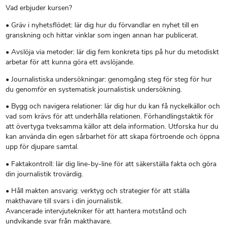
Vad erbjuder kursen?
• Gräv i nyhetsflödet: lär dig hur du förvandlar en nyhet till en
granskning och hittar vinklar som ingen annan har publicerat.
• Avslöja via metoder: lär dig fem konkreta tips på hur du metodiskt
arbetar för att kunna göra ett avslöjande.
• Journalistiska undersökningar: genomgång steg för steg för hur
du genomför en systematisk journalistisk undersökning.
• Bygg och navigera relationer: lär dig hur du kan få nyckelkällor och
vad som krävs för att underhålla relationen. Förhandlingstaktik för
att övertyga tveksamma källor att dela information. Utforska hur du
kan använda din egen sårbarhet för att skapa förtroende och öppna
upp för djupare samtal.
• Faktakontroll: lär dig line-by-line för att säkerställa fakta och göra
din journalistik trovärdig.
• Håll makten ansvarig: verktyg och strategier för att ställa
makthavare till svars i din journalistik.
Avancerade intervjutekniker för att hantera motstånd och
undvikande svar från makthavare.