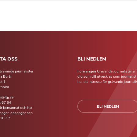
TA OSS
BLI MEDLEM
rävande journalister
Föreningen Grävande journalister är 
la Byrån
dig som vill utvecklas som journalis
t 1
har ett intresse för grävande journalis
kholm
li@fgj.se
 67 64
BLI MEDLEM
 är bemannat och har
isdagar, onsdagar och
 10-12.