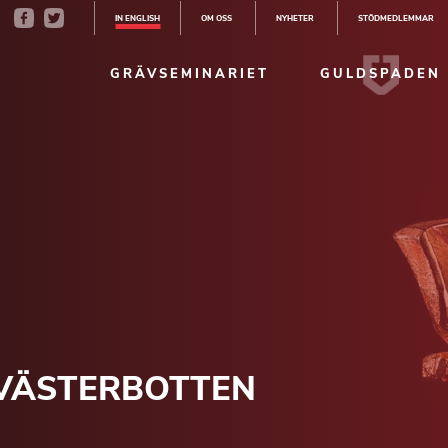
IN ENGLISH
OM OSS
NYHETER
STÖDMEDLEMMAR
GRÄVSEMINARIET
GULDSPADEN
 VÄSTERBOTTEN