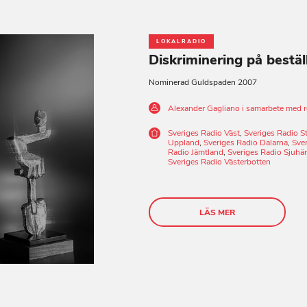
LOKALRADIO
Diskriminering på bestäl
Nominerad Guldspaden 2007
Alexander Gagliano i samarbete med re
Sveriges Radio Väst
,
Sveriges Radio 
Uppland
,
Sveriges Radio Dalarna
,
Sve
Radio Jämtland
,
Sveriges Radio Sjuhä
Sveriges Radio Västerbotten
LÄS MER