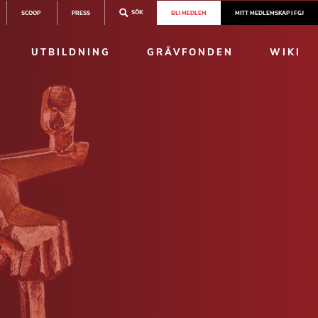
SÖK
SCOOP
PRESS
BLI MEDLEM
MITT MEDLEMSKAP I FGJ
UTBILDNING
GRÄVFONDEN
WIKI