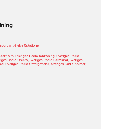
lning
portrar på elva 5stationer
Stockholm
,
Sveriges Radio Jönköping
,
Sveriges Radio
riges Radio Örebro
,
Sveriges Radio Sörmland
,
Sveriges
rad
,
Sveriges Radio Östergötland
,
Sveriges Radio Kalmar
,