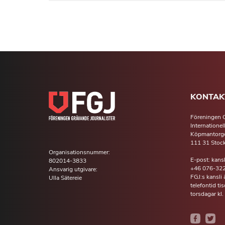
KONTAK
Föreningen G
Internationel
Köpmantorge
111 31 Stoc
Organisationsnummer:
E-post: kans
802014-3833
+46 076-322
Ansvarig utgivare:
FGJ:s kansli
Ulla Sätereie
telefontid t
torsdagar kl.