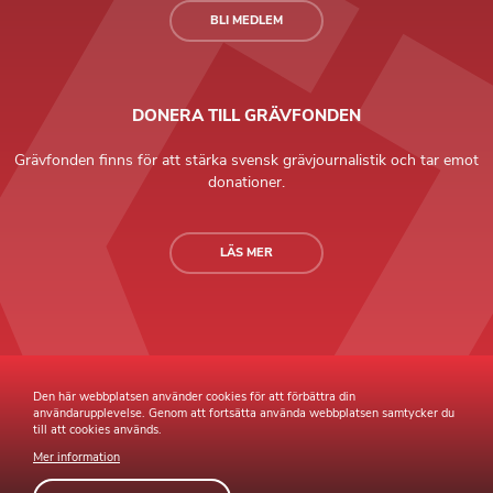
BLI MEDLEM
DONERA TILL GRÄVFONDEN
Grävfonden finns för att stärka svensk grävjournalistik och tar emot
donationer.
LÄS MER
Grävande Journalister © Copyright 2026 |
Integritetspolicy
Den här webbplatsen använder cookies för att förbättra din
användarupplevelse. Genom att fortsätta använda webbplatsen samtycker du
till att cookies används.
Mer information
Webb av
Sphinxly
Webbyrå
Easyweb
publiceringsverktyg