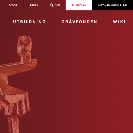
SÖK
SCOOP
PRESS
BLI MEDLEM
MITT MEDLEMSKAP I FGJ
UTBILDNING
GRÄVFONDEN
WIKI