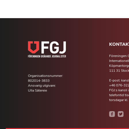
KONTAK
Föreningen G
Internationel
Köpmantorge
111 31 Stoc
Organisationsnummer:
E-post: kans
802014-3833
+46 076-322
Ansvarig utgivare:
FGJ:s kansli
Ulla Sätereie
telefontid t
torsdagar kl.