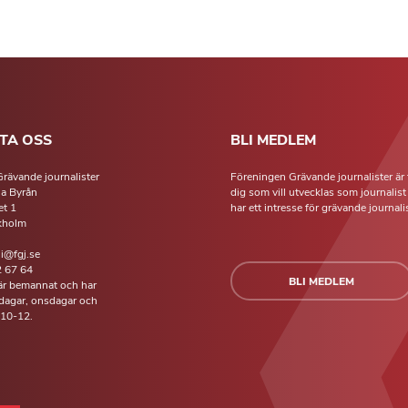
TA OSS
BLI MEDLEM
rävande journalister
Föreningen Grävande journalister är 
la Byrån
dig som vill utvecklas som journalis
t 1
har ett intresse för grävande journalis
kholm
li@fgj.se
 67 64
BLI MEDLEM
 är bemannat och har
isdagar, onsdagar och
 10-12.