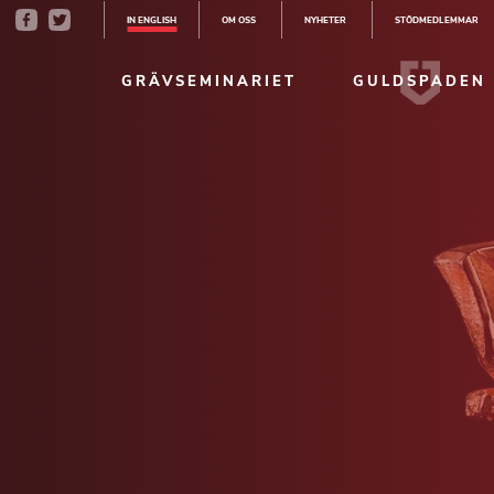
IN ENGLISH
OM OSS
NYHETER
STÖDMEDLEMMAR
GRÄVSEMINARIET
GULDSPADEN