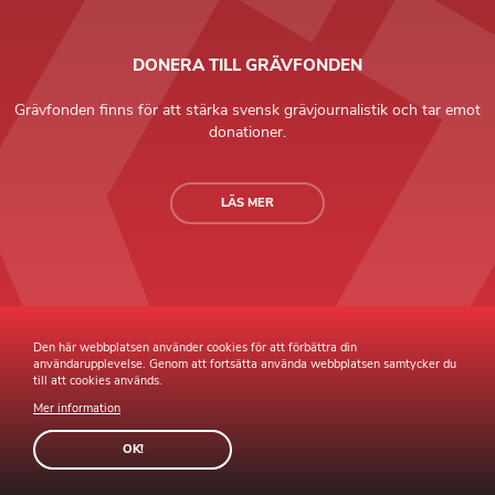
DONERA TILL GRÄVFONDEN
Grävfonden finns för att stärka svensk grävjournalistik och tar emot
donationer.
LÄS MER
Grävande Journalister © Copyright 2026 |
Integritetspolicy
Den här webbplatsen använder cookies för att förbättra din
användarupplevelse. Genom att fortsätta använda webbplatsen samtycker du
till att cookies används.
Mer information
Webb av
Sphinxly
Webbyrå
Easyweb
publiceringsverktyg
OK!