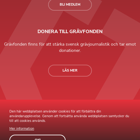
BLI MEDLEM
DONERA TILL GRÄVFONDEN
Grävfonden finns för att stärka svensk grävjournalistik och tar emot
donationer.
LÄS MER
Grävande Journalister © Copyright 2026 |
Integritetspolicy
Den här webbplatsen använder cookies för att förbättra din
användarupplevelse. Genom att fortsätta använda webbplatsen samtycker du
till att cookies används.
Mer information
Webb av
Sphinxly
Webbyrå
Easyweb
publiceringsverktyg