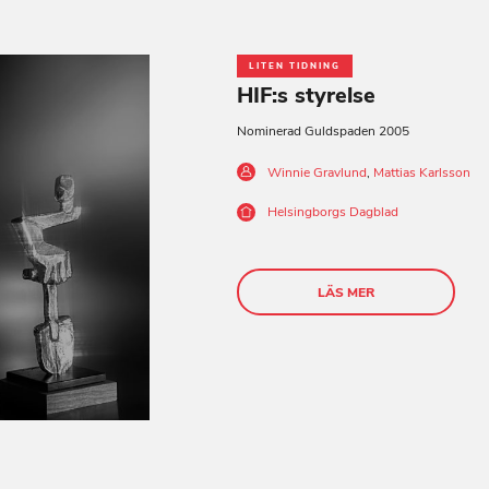
LITEN TIDNING
HIF:s styrelse
Nominerad Guldspaden 2005
Winnie Gravlund
,
Mattias Karlsson
Helsingborgs Dagblad
LÄS MER