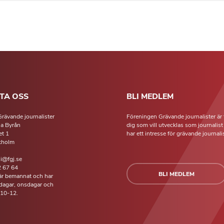
TA OSS
BLI MEDLEM
rävande journalister
Föreningen Grävande journalister är 
la Byrån
dig som vill utvecklas som journalis
t 1
har ett intresse för grävande journalis
kholm
li@fgj.se
 67 64
BLI MEDLEM
 är bemannat och har
isdagar, onsdagar och
 10-12.