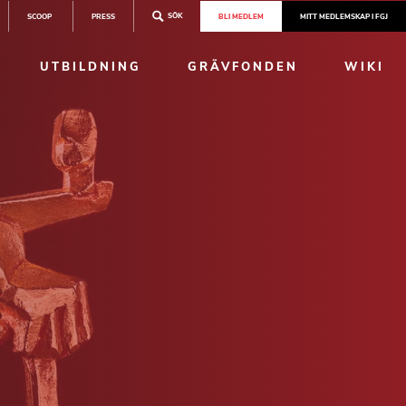
SÖK
SCOOP
PRESS
BLI MEDLEM
MITT MEDLEMSKAP I FGJ
UTBILDNING
GRÄVFONDEN
WIKI