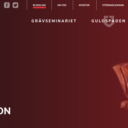
IN ENGLISH
OM OSS
NYHETER
STÖDMEDLEMMAR
GRÄVSEMINARIET
GULDSPADEN
ON