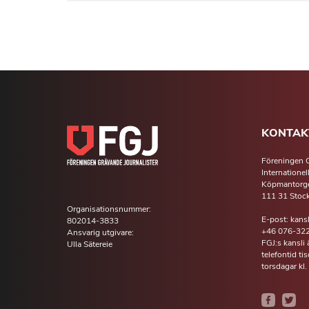
KONTAK
Föreningen G
Internationel
Köpmantorge
111 31 Stoc
Organisationsnummer:
E-post: kans
802014-3833
+46 076-322
Ansvarig utgivare:
FGJ:s kansli
Ulla Sätereie
telefontid t
torsdagar kl.