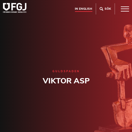
IN ENGLISH
SÖK
GULDSPADEN
VIKTOR ASP