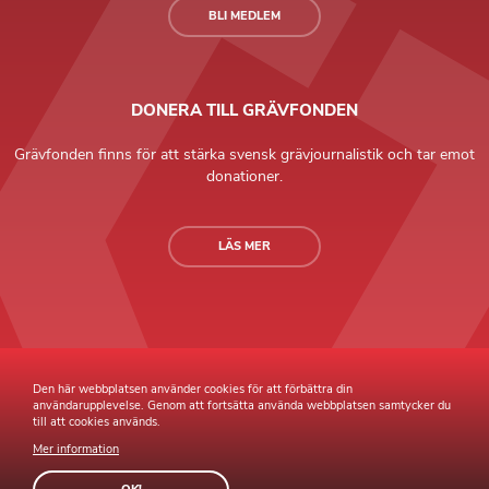
BLI MEDLEM
DONERA TILL GRÄVFONDEN
Grävfonden finns för att stärka svensk grävjournalistik och tar emot
donationer.
LÄS MER
Grävande Journalister © Copyright 2026 |
Integritetspolicy
Den här webbplatsen använder cookies för att förbättra din
användarupplevelse. Genom att fortsätta använda webbplatsen samtycker du
till att cookies används.
Mer information
Webb av
Sphinxly
Webbyrå
Easyweb
publiceringsverktyg