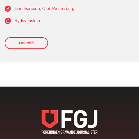
Dan Ivarsson
,
Olof Westerberg
Sydsvenskan
LÄS MER