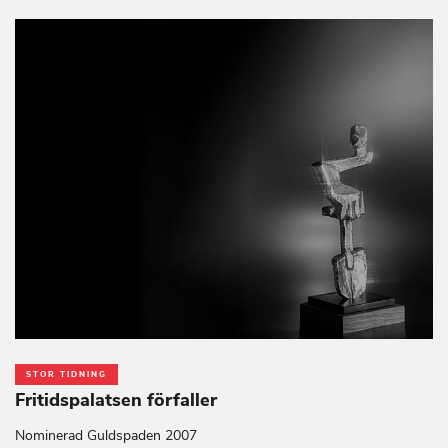
STOR TIDNING
Fritidspalatsen förfaller
Nominerad Guldspaden 2007