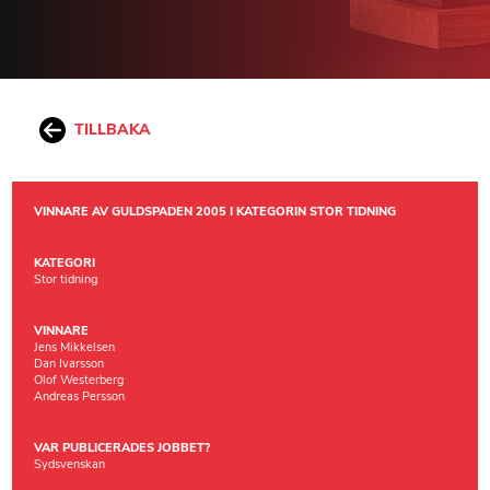
TILLBAKA
VINNARE AV GULDSPADEN 2005 I KATEGORIN STOR TIDNING
KATEGORI
Stor tidning
VINNARE
Jens Mikkelsen
Dan Ivarsson
Olof Westerberg
Andreas Persson
VAR PUBLICERADES JOBBET?
Sydsvenskan