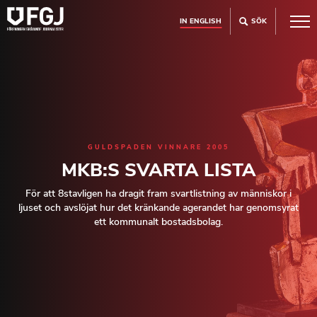
IN ENGLISH
SÖK
GULDSPADEN VINNARE 2005
MKB:S SVARTA LISTA
För att 8stavligen ha dragit fram svartlistning av människor i
ljuset och avslöjat hur det kränkande agerandet har genomsyrat
ett kommunalt bostadsbolag.