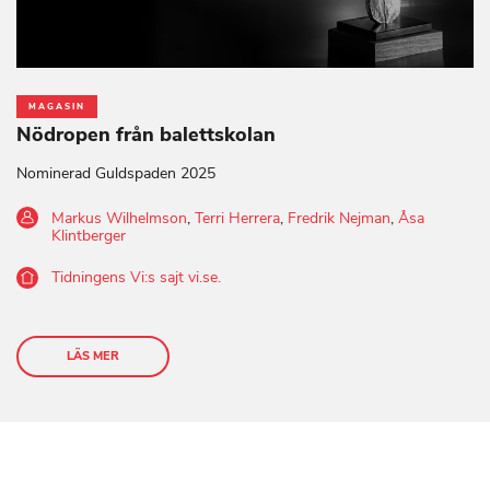
MAGASIN
Nödropen från balettskolan
Nominerad Guldspaden 2025
Markus Wilhelmson
,
Terri Herrera
,
Fredrik Nejman
,
Åsa
Klintberger
Tidningens Vi:s sajt vi.se.
LÄS MER