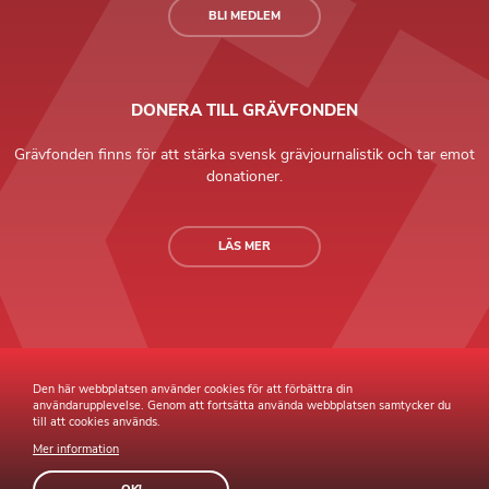
BLI MEDLEM
DONERA TILL GRÄVFONDEN
Grävfonden finns för att stärka svensk grävjournalistik och tar emot
donationer.
LÄS MER
Grävande Journalister © Copyright 2026 |
Integritetspolicy
Den här webbplatsen använder cookies för att förbättra din
användarupplevelse. Genom att fortsätta använda webbplatsen samtycker du
till att cookies används.
Mer information
Webb av
Sphinxly
Webbyrå
Easyweb
publiceringsverktyg