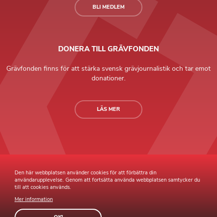
BLI MEDLEM
DONERA TILL GRÄVFONDEN
Grävfonden finns för att stärka svensk grävjournalistik och tar emot
donationer.
LÄS MER
Grävande Journalister © Copyright 2026 |
Integritetspolicy
Den här webbplatsen använder cookies för att förbättra din
användarupplevelse. Genom att fortsätta använda webbplatsen samtycker du
till att cookies används.
Mer information
Webb av
Sphinxly
Webbyrå
Easyweb
publiceringsverktyg