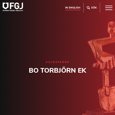
IN ENGLISH
SÖK
GULDSPADEN
BO TORBJÖRN EK