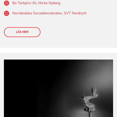
Bo Torbjörn Ek
,
Micke Nyberg
Norrländska Socialdemokraten
,
SVT Nordnytt
LÄS MER