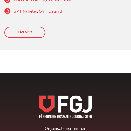
SVT Nyheter
,
SVT Östnytt
LÄS MER
Organisationsnummer: