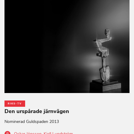
RIKS-TV
Den urspårade järnvägen
Nominerad Guldspaden 2013
Oskar Jönsson
,
Kjell Lundström