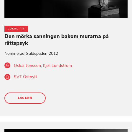
LOKAL-TV
Den mörka sanningen bakom murarna på
rättspsyk
Nominerad Guldspaden 2012
Oskar Jönsson
,
Kjell Lundström
SVT Östnytt
LÄS MER