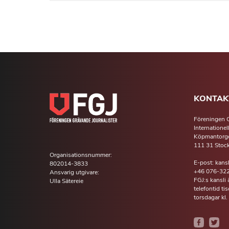
KONTAK
Föreningen G
Internationel
Köpmantorge
111 31 Stoc
Organisationsnummer:
E-post: kans
802014-3833
+46 076-322
Ansvarig utgivare:
FGJ:s kansli
Ulla Sätereie
telefontid t
torsdagar kl.