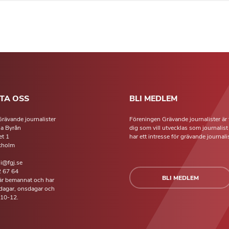
TA OSS
BLI MEDLEM
rävande journalister
Föreningen Grävande journalister är 
la Byrån
dig som vill utvecklas som journalis
t 1
har ett intresse för grävande journalis
kholm
li@fgj.se
 67 64
BLI MEDLEM
 är bemannat och har
isdagar, onsdagar och
 10-12.