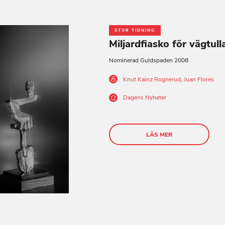
STOR TIDNING
Miljardfiasko för vägtull
Nominerad Guldspaden 2008
Knut Kainz Rognerud
,
Juan Flores
Dagens Nyheter
LÄS MER