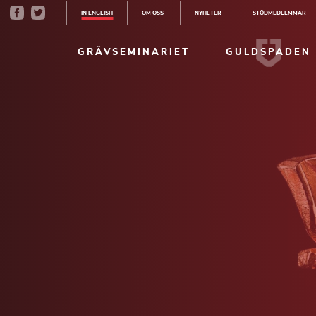
IN ENGLISH
OM OSS
NYHETER
STÖDMEDLEMMAR
GRÄVSEMINARIET
GULDSPADEN