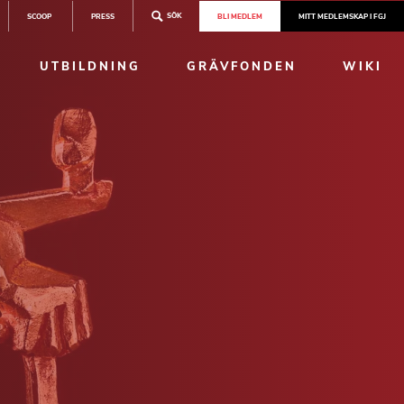
SÖK
SCOOP
PRESS
BLI MEDLEM
MITT MEDLEMSKAP I FGJ
UTBILDNING
GRÄVFONDEN
WIKI