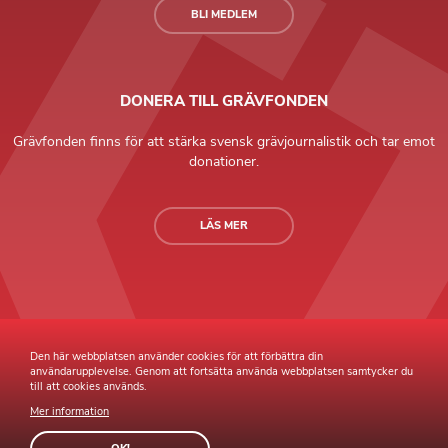
BLI MEDLEM
DONERA TILL GRÄVFONDEN
Grävfonden finns för att stärka svensk grävjournalistik och tar emot
donationer.
LÄS MER
Grävande Journalister © Copyright 2026 |
Integritetspolicy
Den här webbplatsen använder cookies för att förbättra din
användarupplevelse. Genom att fortsätta använda webbplatsen samtycker du
till att cookies används.
Mer information
Webb av
Sphinxly
Webbyrå
Easyweb
publiceringsverktyg