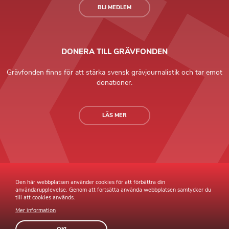
BLI MEDLEM
DONERA TILL GRÄVFONDEN
Grävfonden finns för att stärka svensk grävjournalistik och tar emot
donationer.
LÄS MER
Grävande Journalister © Copyright 2026 |
Integritetspolicy
Den här webbplatsen använder cookies för att förbättra din
användarupplevelse. Genom att fortsätta använda webbplatsen samtycker du
till att cookies används.
Mer information
Webb av
Sphinxly
Webbyrå
Easyweb
publiceringsverktyg