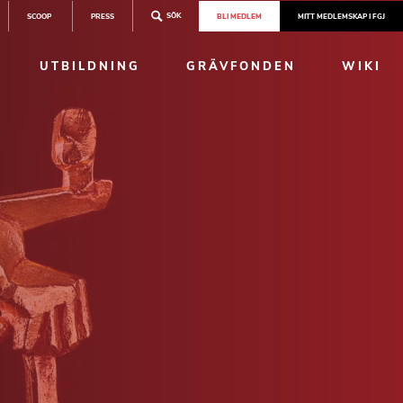
SÖK
SCOOP
PRESS
BLI MEDLEM
MITT MEDLEMSKAP I FGJ
UTBILDNING
GRÄVFONDEN
WIKI