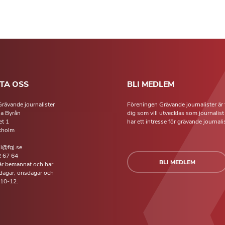
TA OSS
BLI MEDLEM
rävande journalister
Föreningen Grävande journalister är 
la Byrån
dig som vill utvecklas som journalis
t 1
har ett intresse för grävande journalis
kholm
li@fgj.se
 67 64
BLI MEDLEM
 är bemannat och har
isdagar, onsdagar och
 10-12.