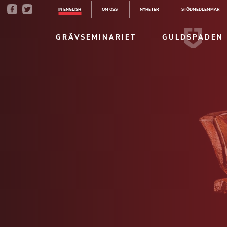
IN ENGLISH
OM OSS
NYHETER
STÖDMEDLEMMAR
GRÄVSEMINARIET
GULDSPADEN