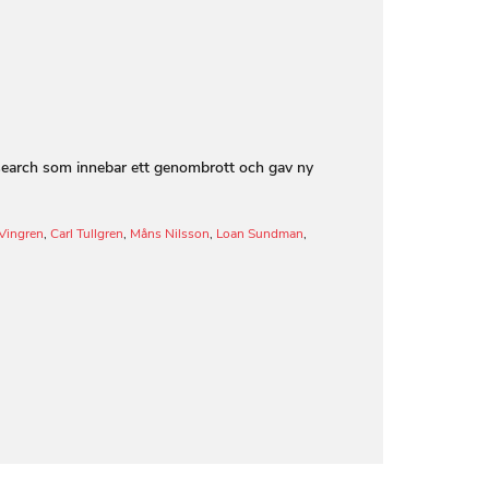
search som innebar ett genombrott och gav ny
Vingren
,
Carl Tullgren
,
Måns Nilsson
,
Loan Sundman
,