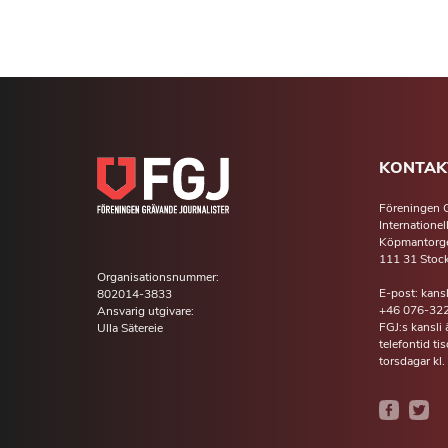
KONTAK
Föreningen G
Internationel
Köpmantorge
111 31 Stoc
Organisationsnummer:
E-post: kans
802014-3833
+46 076-322
Ansvarig utgivare:
FGJ:s kansli
Ulla Sätereie
telefontid t
torsdagar kl.