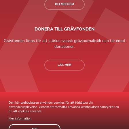
BLI MEDLEM
DONERA TILL GRÄVFONDEN
Grävfonden finns för att stärka svensk grävjournalistik och tar emot
donationer.
LÄS MER
Grävande Journalister © Copyright 2026 |
Integritetspolicy
Den här webbplatsen använder cookies för att förbättra din
användarupplevelse. Genom att fortsätta använda webbplatsen samtycker du
till att cookies används.
Mer information
Webb av
Sphinxly
Webbyrå
Easyweb
publiceringsverktyg