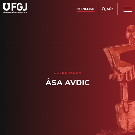
IN ENGLISH
SÖK
GULDSPADEN
ÅSA AVDIC