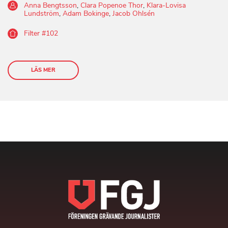
Anna Bengtsson
,
Clara Popenoe Thor
,
Klara-Lovisa
Lundström
,
Adam Bokinge
,
Jacob Ohlsén
Filter #102
LÄS MER