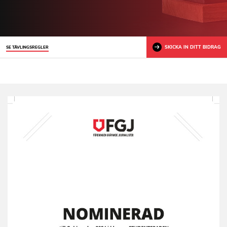
SKICKA IN DITT BIDRAG
SE TÄVLINGSREGLER