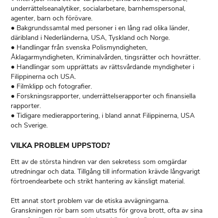
underrättelseanalytiker, socialarbetare, barnhemspersonal,
agenter, barn och förövare.
● Bakgrundssamtal med personer i en lång rad olika länder,
däribland i Nederländerna, USA, Tyskland och Norge.
● Handlingar från svenska Polismyndigheten,
Åklagarmyndigheten, Kriminalvården, tingsrätter och hovrätter.
● Handlingar som upprättats av rättsvårdande myndigheter i
Filippinerna och USA.
● Filmklipp och fotografier.
● Forskningsrapporter, underrättelserapporter och finansiella
rapporter.
● Tidigare medierapportering, i bland annat Filippinerna, USA
och Sverige.
VILKA PROBLEM UPPSTOD?
Ett av de största hindren var den sekretess som omgärdar
utredningar och data. Tillgång till information krävde långvarigt
förtroendearbete och strikt hantering av känsligt material.
Ett annat stort problem var de etiska avvägningarna.
Granskningen rör barn som utsatts för grova brott, ofta av sina