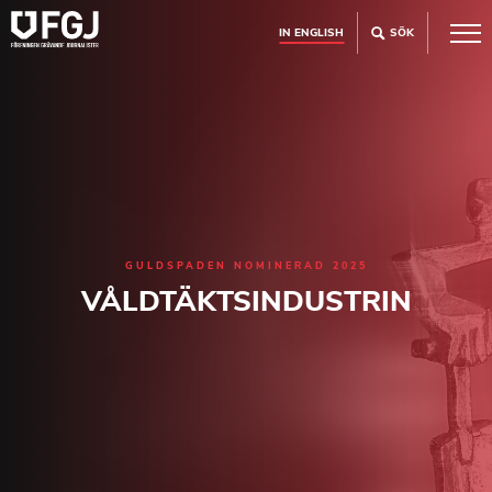
IN ENGLISH
SÖK
GULDSPADEN NOMINERAD 2025
VÅLDTÄKTSINDUSTRIN