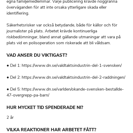
egna familjemedlemmar. Varje publicering krävde noggranna
överväganden för att inte orsaka ytterligare skada eller
identifiering.
Säkerhetsrisker var också betydande, både för källor och för
journalister på plats. Arbetet krävde kontinuerliga
riskbedömningar, bland annat gällande utmaningar att vara på
plats vid en polisoperation som riskerade att bli våldsam.
VAD ANSER DU VIKTIGAST?
● Del 1: https://www.dn.se/valdtaktsindustrin-del-1-svensken/
● Del 2: https://www.dn.se/valdtaktsindustrin-del-2-raddningen/
● Del 5: https://www.dn.se/varlden/okande-svensken-bestallde-
47-overgrepp-pa-barn/
HUR MYCKET TID SPENDERADE NI?
2 år
VILKA REAKTIONER HAR ARBETET FÅTT?