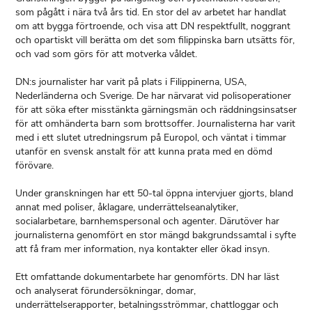
som pågått i nära två års tid. En stor del av arbetet har handlat
om att bygga förtroende, och visa att DN respektfullt, noggrant
och opartiskt vill berätta om det som filippinska barn utsätts för,
och vad som görs för att motverka våldet.
DN:s journalister har varit på plats i Filippinerna, USA,
Nederländerna och Sverige. De har närvarat vid polisoperationer
för att söka efter misstänkta gärningsmän och räddningsinsatser
för att omhänderta barn som brottsoffer. Journalisterna har varit
med i ett slutet utredningsrum på Europol, och väntat i timmar
utanför en svensk anstalt för att kunna prata med en dömd
förövare.
Under granskningen har ett 50-tal öppna intervjuer gjorts, bland
annat med poliser, åklagare, underrättelseanalytiker,
socialarbetare, barnhemspersonal och agenter. Därutöver har
journalisterna genomfört en stor mängd bakgrundssamtal i syfte
att få fram mer information, nya kontakter eller ökad insyn.
Ett omfattande dokumentarbete har genomförts. DN har läst
och analyserat förundersökningar, domar,
underrättelserapporter, betalningsströmmar, chattloggar och