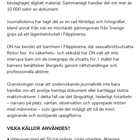
beslagtaget digitalt material. Sammanlagt handlar det om mer än
10 000 sidor av dokument.
Journalisterna har tagit del av en rad filmklipp och fotografier,
bland annat från när en misstänkt gärningsman från Sverige
grips på ett lägenhetshotell i Filippinerna.
DN har besökt ett barnhem i Filippinerna, där sexualbrottsutsatta
flickor bor. Av säkerhets- och etikskäl har DN valt att inte
intervjua barn om de övergrepp de utsatts för. I stället har
barnens berättelser återgivits genom rättshandlingar och
professionella aktörer.
Granskningen visar att undersökande journalistik inte bara
handlar om att avslöja hemliga dokument eller kartlägga slutna
maktstrukturer. I detta fall var det långsiktigt, hederligt fotarbete
– närvaro på plats, väntan, observation och upprepade möten
med människor – som gjorde det möjligt att nå de mest
avgörande och avslöjande uppgifterna.
VILKA KÄLLOR ANVÄNDES?
● Intervjuer med ett 50-tal poliser, civila utredare, åklagare,