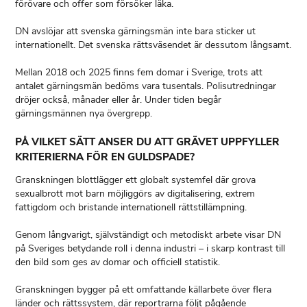
förövare och offer som försöker läka.
DN avslöjar att svenska gärningsmän inte bara sticker ut
internationellt. Det svenska rättsväsendet är dessutom långsamt.
Mellan 2018 och 2025 finns fem domar i Sverige, trots att
antalet gärningsmän bedöms vara tusentals. Polisutredningar
dröjer också, månader eller år. Under tiden begår
gärningsmännen nya övergrepp.
PÅ VILKET SÄTT ANSER DU ATT GRÄVET UPPFYLLER
KRITERIERNA FÖR EN GULDSPADE?
Granskningen blottlägger ett globalt systemfel där grova
sexualbrott mot barn möjliggörs av digitalisering, extrem
fattigdom och bristande internationell rättstillämpning.
Genom långvarigt, självständigt och metodiskt arbete visar DN
på Sveriges betydande roll i denna industri – i skarp kontrast till
den bild som ges av domar och officiell statistik.
Granskningen bygger på ett omfattande källarbete över flera
länder och rättssystem, där reportrarna följt pågående