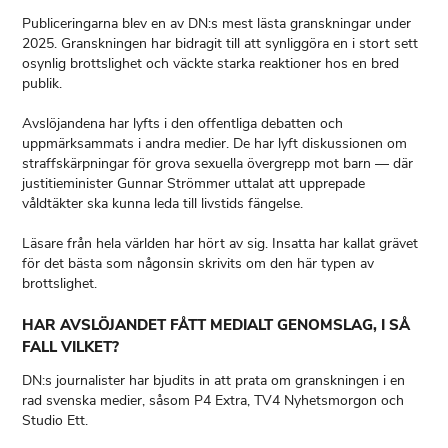
Publiceringarna blev en av DN:s mest lästa granskningar under
2025. Granskningen har bidragit till att synliggöra en i stort sett
osynlig brottslighet och väckte starka reaktioner hos en bred
publik.
Avslöjandena har lyfts i den offentliga debatten och
uppmärksammats i andra medier. De har lyft diskussionen om
straffskärpningar för grova sexuella övergrepp mot barn — där
justitieminister Gunnar Strömmer uttalat att upprepade
våldtäkter ska kunna leda till livstids fängelse.
Läsare från hela världen har hört av sig. Insatta har kallat grävet
för det bästa som någonsin skrivits om den här typen av
brottslighet.
HAR AVSLÖJANDET FÅTT MEDIALT GENOMSLAG, I SÅ
FALL VILKET?
DN:s journalister har bjudits in att prata om granskningen i en
rad svenska medier, såsom P4 Extra, TV4 Nyhetsmorgon och
Studio Ett.