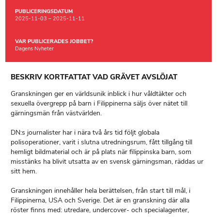
PUBLICERINGSDATUM
2025-11-03 – 2025-11-11
VAR PUBLICERADES JOBBET?
Dagens Nyheter
BESKRIV KORTFATTAT VAD GRÄVET AVSLÖJAT
Granskningen ger en världsunik inblick i hur våldtäkter och
sexuella övergrepp på barn i Filippinerna säljs över nätet till
gärningsmän från västvärlden.
DN:s journalister har i nära två års tid följt globala
polisoperationer, varit i slutna utredningsrum, fått tillgång till
hemligt bildmaterial och är på plats när filippinska barn, som
misstänks ha blivit utsatta av en svensk gärningsman, räddas ur
sitt hem.
Granskningen innehåller hela berättelsen, från start till mål, i
Filippinerna, USA och Sverige. Det är en granskning där alla
röster finns med: utredare, undercover- och specialagenter,