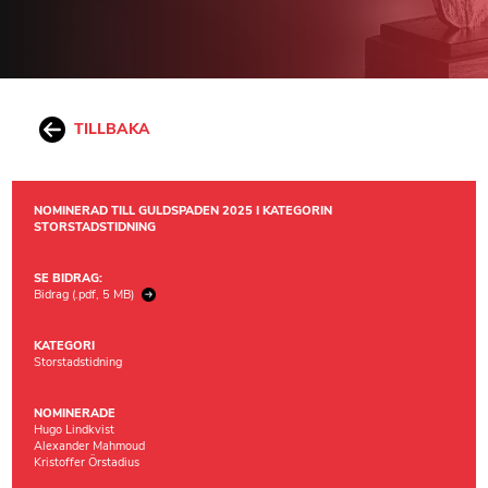
TILLBAKA
NOMINERAD TILL GULDSPADEN 2025 I KATEGORIN
STORSTADSTIDNING
SE BIDRAG:
Bidrag (.pdf, 5 MB)
KATEGORI
Storstadstidning
NOMINERADE
Hugo Lindkvist
Alexander Mahmoud
Kristoffer Örstadius