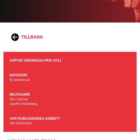
TILLBAKA
JURYNS SÄRSKILDA PRIS 2011
KATEGORI
Ej nominerad
DELTAGARE
Mia Tottmar
Josefin Hökerberg
VAR PUBLICERADES JOBBET?
DN Stockholm