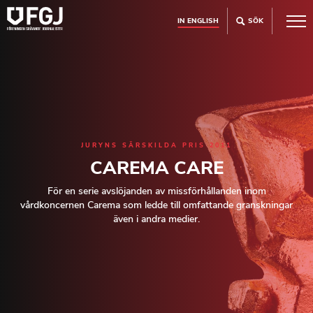
IN ENGLISH
SÖK
JURYNS SÄRSKILDA PRIS 2011
CAREMA CARE
För en serie avslöjanden av missförhållanden inom
vårdkoncernen Carema som ledde till omfattande granskningar
även i andra medier.