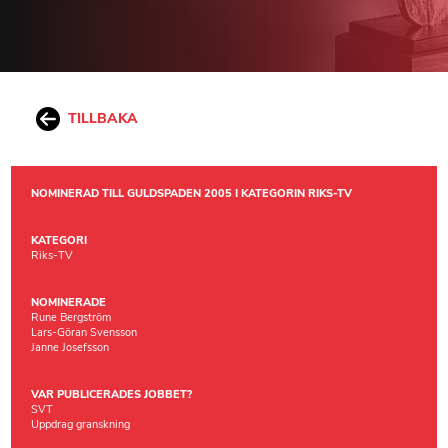
TILLBAKA
NOMINERAD TILL GULDSPADEN 2005 I KATEGORIN RIKS-TV
KATEGORI
Riks-TV
NOMINERADE
Rune Bergström
Lars-Göran Svensson
Janne Josefsson
VAR PUBLICERADES JOBBET?
SVT
Uppdrag granskning