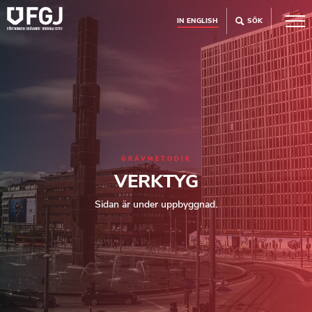
IN ENGLISH
SÖK
GRÄVMETODIK
VERKTYG
Sidan är under uppbyggnad.