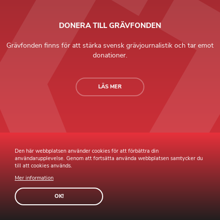
DONERA TILL GRÄVFONDEN
Grävfonden finns för att stärka svensk grävjournalistik och tar emot
donationer.
LÄS MER
Grävande Journalister © Copyright 2026 |
Integritetspolicy
Den här webbplatsen använder cookies för att förbättra din
användarupplevelse. Genom att fortsätta använda webbplatsen samtycker du
till att cookies används.
Mer information
Webb av
Sphinxly
Webbyrå
Easyweb
publiceringsverktyg
OK!