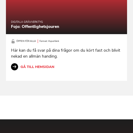
DIGITALA GRÄVVERKTYG
Fojo: Offentlighetsjouren
ÖPPEN FÖR ALLA
Format: Hyperlänk
Här kan du få svar på dina frågor om du kört fast och blivit
nekad en allmän handing.
GÅ TILL HEMSIDAN