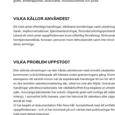
grafik, direktrapporter, läsarchattar, minidokumentär och podd.
VILKA KÄLLOR ANVÄNDES?
Ett stort antal offentliga handlingar, däribland anmälningar samt utredninga
Sarah, mejlkonversationer, tjänsteanteckningar, förundersökningsprotokol
Likaså ett stort antal uppgiftslämnare inom offentlig förvaltning, förtroend
hemtjänstanställda, forskare, personer inom rättsväsendet samt inte minst
deras anhöriga.
VILKA PROBLEM UPPSTOD?
Den största utmaningen var den hårda sekretessen med omvänt skaderekv
kommunen också tillämpade allt hårdare under granskningens gång. Kom
exempelvis ett särskilt missiv när de expedierade handlingar till Ivo för att 
en lika restriktiv sekretessmarkering där, vilket Ivo inte alls följde. Också av
handlingar sekretessmarkerades när våldtäktsoffret Elsa begärde ut utred
själv. Ansvariga tjänstemän har också i stigande grad varit ovilliga att ställ
intervju, i synnerhet inför kamera, utan har hänvisat till sekretess eller vägr
annat än mejl.
Vi har begärt ut dokumentation från flera håll, kompletterat med ett omfatt
uppgiftslämnare – och vi har insisterat på och väntat med publiceringar för 
jobb med riktiga intervjuer.