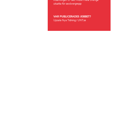
insamlingen 17 dec: Äldre i hela Sverige
utsatta för sexövergrepp
VAR PUBLICERADES JOBBET?
Upsala Nya Tidning / UNT.se