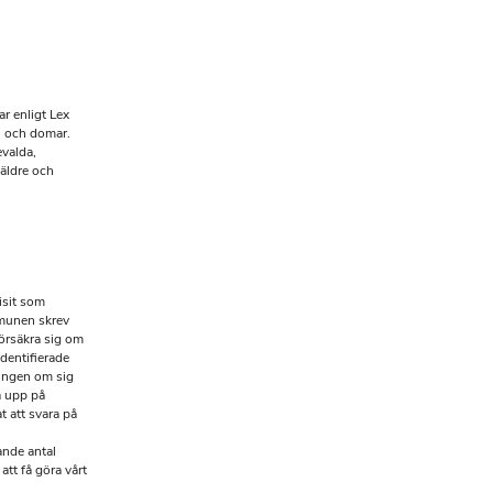
r enligt Lex
l och domar.
evalda,
 äldre och
isit som
munen skrev
försäkra sig om
identifierade
ningen om sig
a upp på
at att svara på
ande antal
att få göra vårt