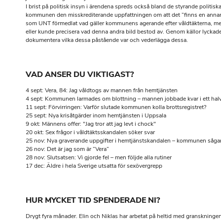
I brist på politisk insyn i ärendena spreds också bland de styrande politiska
kommunen den misskrediterande uppfattningen om att det ”finns en annan
som UNT förmedlat vad gäller kommunens agerande efter våldtäkterna, men
eller kunde precisera vad denna andra bild bestod av. Genom källor lyckades 
VAD ANSER DU VIKTIGAST?
4 sept: Vera, 84: Jag våldtogs av mannen från hemtjänsten
4 sept: Kommunen larmades om blottning – mannen jobbade kvar i ett halv
11 sept: Förvirringen: Varför slutade kommunen kolla brottsregistret?
25 sept: Nya krisåtgärder inom hemtjänsten i Uppsala
9 okt: Männens offer: "Jag tror att jag levt i chock"
20 okt: Sex frågor i våldtäktsskandalen söker svar
25 nov: Nya graverande uppgifter i hemtjänstskandalen – kommunen sågar 
26 nov: Det är jag som är ”Vera”
28 nov: Slutsatsen: Vi gjorde fel – men följde alla rutiner
HUR MYCKET TID SPENDERADE NI?
Drygt fyra månader. Elin och Niklas har arbetat på heltid med granskningen