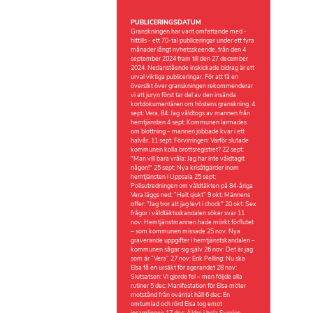
PUBLICERINGSDATUM
Granskningen har varit omfattande med -
hittills - ett 70-tal publiceringar under ett fyra
månader långt nyhetsskeende, från den 4
september 2024 fram till den 27 december
2024. Nedanstående inskickade bidrag är ett
urval viktiga publiceringar. För att få en
översikt över granskningen rekommenderar
vi att juryn först tar del av den insända
kortdokumentären om höstens granskning. 4
sept: Vera, 84: Jag våldtogs av mannen från
hemtjänsten 4 sept: Kommunen larmades
om blottning – mannen jobbade kvar i ett
halvår. 11 sept: Förvirringen: Varför slutade
kommunen kolla brottsregistret? 22 sept:
"Man vill bara vråla: Jag har inte våldtagit
någon!" 25 sept: Nya krisåtgärder inom
hemtjänsten i Uppsala 25 sept:
Polisutredningen om våldtäkten på 84-åriga
Vera läggs ned: ”Helt sjukt” 9 okt: Männens
offer: "Jag tror att jag levt i chock" 20 okt: Sex
frågor i våldtäktsskandalen söker svar 11
nov: Hemtjänstmannen hade mörkt förflutet
– som kommunen missade 25 nov: Nya
graverande uppgifter i hemtjänstskandalen –
kommunen sågar sig själv 26 nov: Det är jag
som är ”Vera” 27 nov: Erik Pelling: Nu ska
Elsa få en ursäkt för agerandet 28 nov:
Slutsatsen: Vi gjorde fel – men följde alla
rutiner 5 dec: Manifestation för Elsa möter
motstånd från oväntat håll 6 dec: En
omtumlad och rörd Elsa tog emot