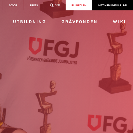
SÖK
SCOOP
PRESS
BLI MEDLEM
MITT MEDLEMSKAP I FGJ
UTBILDNING
GRÄVFONDEN
WIKI