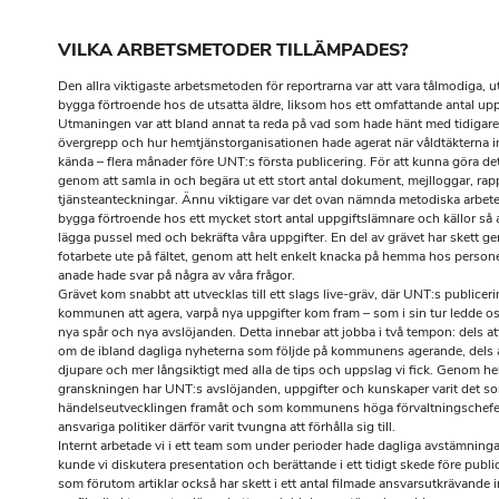
VILKA ARBETSMETODER TILLÄMPADES?
Den allra viktigaste arbetsmetoden för reportrarna var att vara tålmodiga, ut
bygga förtroende hos de utsatta äldre, liksom hos ett omfattande antal up
Utmaningen var att bland annat ta reda på vad som hade hänt med tidigar
övergrepp och hur hemtjänstorganisationen hade agerat när våldtäkterna in
kända – flera månader före UNT:s första publicering. För att kunna göra det 
genom att samla in och begära ut ett stort antal dokument, mejlloggar, rap
tjänsteanteckningar. Ännu viktigare var det ovan nämnda metodiska arbete
bygga förtroende hos ett mycket stort antal uppgiftslämnare och källor så 
lägga pussel med och bekräfta våra uppgifter. En del av grävet har skett g
fotarbete ute på fältet, genom att helt enkelt knacka på hemma hos person
anade hade svar på några av våra frågor.
Grävet kom snabbt att utvecklas till ett slags live-gräv, där UNT:s publicer
kommunen att agera, varpå nya uppgifter kom fram – som i sin tur ledde oss 
nya spår och nya avslöjanden. Detta innebar att jobba i två tempon: dels at
om de ibland dagliga nyheterna som följde på kommunens agerande, dels a
djupare och mer långsiktigt med alla de tips och uppslag vi fick. Genom he
granskningen har UNT:s avslöjanden, uppgifter och kunskaper varit det so
händelseutvecklingen framåt och som kommunens höga förvaltningschefe
ansvariga politiker därför varit tvungna att förhålla sig till.
Internt arbetade vi i ett team som under perioder hade dagliga avstämningar
kunde vi diskutera presentation och berättande i ett tidigt skede före publi
som förutom artiklar också har skett i ett antal filmade ansvarsutkrävande i