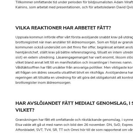
Tillkommer omfattande tid under perioden för bildjournalisten Adam Wraft
Kalnins, som arbetat med presentationen, och för arbetsledaren David Qvi
VILKA REAKTIONER HAR ARBETET FÅTT?
Uppsala kommun införde efter vårt första avslöjande snabbt krav på utdrag
brottsregistret när man anställer till äldreomsorgen. Som en följd av grans
kommunen också undersökt om det finns fler offer, begränsat antalet anstä
hemtjänstchef, ställt krav på bättre referenstagning, tillsatt en intern utredn
sist) en extern utredning. Läsarengagemanget har varit enormt, liksom stöde
vilket bland annat lett till en manifestation och insamlingar i hennes namn.
Våldtäktsoffren har fått ursäkter från ansvariga politiker. Men viktigaste k
att frågan om äldres sexuella utsatthet blivit en riksfråga. Avslöjandena har
regeringen att tillsätta en utredning för att göra det obligatoriskt att kontrol
brottsregister inom äldreomsorgen.
HAR AVSLÖJANDET FÅTT MEDIALT GENOMSLAG, I 
VILKET?
Granskningen har fått ett omfattande och rikstäckande genomslag, i synner
Elsa valde att gå ut med namn och bild den 26 november. DN, SvD, Expres
Aftonbladet, SVT, TV4, SR, TT och Omni hör till de som rapporterat om vå