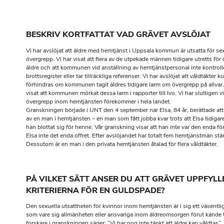
BESKRIV KORTFATTAT VAD GRÄVET AVSLÖJAT
Vi har avslöjat att äldre med hemtjänst i Uppsala kommun är utsatta för se
övergrepp. Vi har visat att flera av de utpekade männen tidigare utretts för
äldre och att kommunen vid anställning av hemtjänstpersonal inte kontroll
brottsregister eller tar tillräckliga referenser. Vi har avslöjat att våldtäkter k
förhindras om kommunen tagit äldres tidigare larm om övergrepp på allvar,
visat att kommunen mörkat dessa larm i rapporter till Ivo. Vi har slutligen vi
övergrepp inom hemtjänsten förekommer i hela landet.
Granskningen började i UNT den 4 september när Elsa, 84 år, berättade att
av en man i hemtjänsten – en man som fått jobba kvar trots att Elsa tidigar
han blottat sig för henne. Vår granskning visar att han inte var den enda f
Elsa inte det enda offret. Efter avslöjandet har totalt fem hemtjänstmän stä
Dessutom är en man i den privata hemtjänsten åtalad för flera våldtäkter.
PÅ VILKET SÄTT ANSER DU ATT GRÄVET UPPFYLL
KRITERIERNA FÖR EN GULDSPADE?
Den sexuella utsattheten för kvinnor inom hemtjänsten är i sig ett väsentli
som vare sig allmänheten eller ansvariga inom äldreomsorgen förut kände t
forskare i granskningen säger: ”Vi har nog inte tänkt att äldre kan våldtas”. 