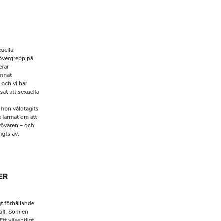
xuella
 övergrepp på
erar
unnat
 och vi har
sat att sexuella
 hon våldtagits
e larmat om att
örövaren – och
ngts av.
ER
gt förhållande
ill. Som en
Ett väsentligt