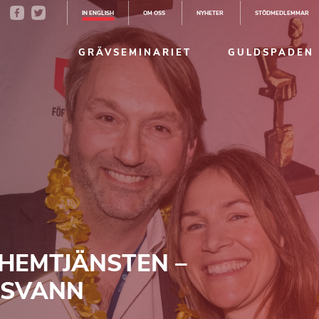
IN ENGLISH
OM OSS
NYHETER
STÖDMEDLEMMAR
GRÄVSEMINARIET
GULDSPADEN
 HEMTJÄNSTEN –
RSVANN