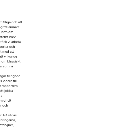
hålliga och att
pgiftslämnare.
e larm om
ternt blev
fick vi arbeta
porter och
t med att
att vi kunde
enom klassiskt
er som vi
ingar tvingade
vidare till
t rapportera
tt jobba
la
m drivit
r och
. På så vis
ceringarna,
ntervjuer,