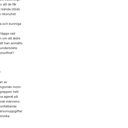
 att de får
it kända stöds
n riksnyhet
ga och kunniga
rlägga vad
 om att äldre
 att han anmälts
 undersökte
ktsoffret?
?
an av
ningsmän inom
greppen helt
ha agerat på
lerat männens
 omfattande
personuppgifter
dersöka