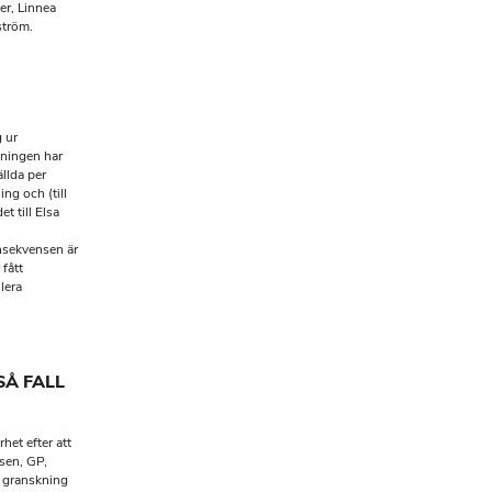
er, Linnea
ström.
 ur
kningen har
llda per
ing och (till
t till Elsa
onsekvensen är
 fått
lera
SÅ FALL
het efter att
sen, GP,
r granskning