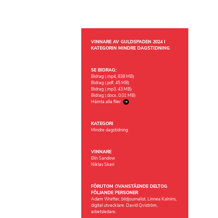
VINNARE AV GULDSPADEN 2024 I
KATEGORIN MINDRE DAGSTIDNING
SE BIDRAG:
Bidrag (.mp4, 838 MB)
Bidrag (.pdf, 45 MB)
Bidrag (.mp3, 43 MB)
Bidrag (.docx, 0,01 MB)
Hämta alla filer
KATEGORI
Mindre dagstidning
VINNARE
Elin Sandow
Niklas Skeri
FÖRUTOM OVANSTÅENDE DELTOG
FÖLJANDE PERSONER
Adam Wrafter, bildjournalist. Linnea Kalnins,
digital utvecklare. David Qviström,
arbetsledare.