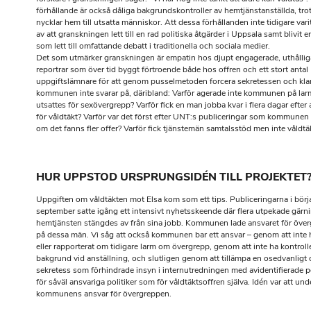
förhållande är också dåliga bakgrundskontroller av hemtjänstanställda, trots
nycklar hem till utsatta människor. Att dessa förhållanden inte tidigare var
av att granskningen lett till en rad politiska åtgärder i Uppsala samt blivit e
som lett till omfattande debatt i traditionella och sociala medier.
Det som utmärker granskningen är empatin hos djupt engagerade, uthålli
reportrar som över tid byggt förtroende både hos offren och ett stort antal
uppgiftslämnare för att genom pusselmetoden forcera sekretessen och kla
kommunen inte svarar på, däribland: Varför agerade inte kommunen på larm
utsattes för sexövergrepp? Varför fick en man jobba kvar i flera dagar efter
för våldtäkt? Varför var det först efter UNT:s publiceringar som kommunen
om det fanns fler offer? Varför fick tjänstemän samtalsstöd men inte våldtä
HUR UPPSTOD URSPRUNGSIDÉN TILL PROJEKTET
Uppgiften om våldtäkten mot Elsa kom som ett tips. Publiceringarna i börj
september satte igång ett intensivt nyhetsskeende där flera utpekade gär
hemtjänsten stängdes av från sina jobb. Kommunen lade ansvaret för över
på dessa män. Vi såg att också kommunen bar ett ansvar – genom att inte 
eller rapporterat om tidigare larm om övergrepp, genom att inte ha kontrol
bakgrund vid anställning, och slutligen genom att tillämpa en osedvanligt
sekretess som förhindrade insyn i internutredningen med avidentifierade 
för såväl ansvariga politiker som för våldtäktsoffren själva. Idén var att un
kommunens ansvar för övergreppen.