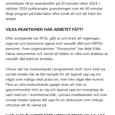
utvecklades till en examensfilm på 20 minuter våren 2024. I
oktober 2024 publicerades granskningen som ett 40 minuter
långt program på Kalla fakta, efter totalt ett och ett halvt års
arbete.
VILKA REAKTIONER HAR ARBETET FÅTT?
Efter avslöjandet har RFSL gått ut och krävt att regeringen,
regioner och kommuner agerar mot sexuellt våld mot HBTQI-
personer. Även organisationen “Storasyster” har delat Kalla
faktas dokumentär och skrivit att bilden av vilka som drabbas av
sexuellt våld behöver breddas.
Utöver det har medverkande i programmet mött stort stöd via
sociala medier där de blir tackade för att öppnat upp sig om
något som många velat prata om, men inte vågat eller kunnat.
Flera av våra medverkande uppger även att män ur
gaycommunityt hört av sig och öppnat upp om övergrepp de
varit med om. I kommentarsfält, i privata meddelanden och över
sociala medier öppnas det upp för en diskussion som många