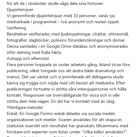
för att de i slutändan skulle våga dela sina historier.
Djupintervjuer
Vi genomförde djupintervjuer med 10 personer, varav sju
medverkade i programmet – två anonymt och resten öppet.
Verifiering
Berättelser verifierades med ljudinspelningar, chattar, vittnesmål,
fotografier, dagböcker, polisens förundersökningar och domar.
Dessa samlades i en Google Drive-databas och anonymiserades
inför delning med Kalla fakta.
Avhopp och efterstöd
Flera personer hoppade av under arbetets gång, ibland strax före
publicering, vilket tvingade oss att ändra både dramaturgi och
manus. Det var väntat och vi prioriterade att deltagarna skulle
känna sig trygga och nöjda med sitt beslut att medverka. Efter
publiceringen fortsatte vi stötta våra intervjupersoner och hålla
kontakt. Responsen var överväldigande för vissa och vi ville
stötta dem hela vägen. En del har vi kontakt med än idag.
Ytterligare metoder
Enkät: En Google Forms-enkät delades via sociala medier,
organisationer och medier. Svaren användes för att skapa en
statistisk översikt och resultatet har granskats tillsammans med
forskare och experter som listas under “Vilka källor användes?”.