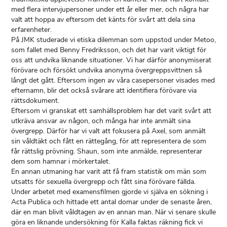
med flera intervjupersoner under ett år eller mer, och några har
valt att hoppa av eftersom det känts för svårt att dela sina
erfarenheter.
På JMK studerade vi etiska dilemman som uppstod under Metoo,
som fallet med Benny Fredriksson, och det har varit viktigt för
oss att undvika liknande situationer. Vi har därför anonymiserat
förövare och försökt undvika anonyma övergreppsvittnen så
långt det gått. Eftersom ingen av våra casepersoner visades med
efternamn, blir det också svårare att identifiera förövare via
rättsdokument.
Eftersom vi granskat ett samhällsproblem har det varit svårt att
utkräva ansvar av någon, och många har inte anmält sina
övergrepp. Därför har vi valt att fokusera på Axel, som anmält
sin våldtäkt och fått en rättegång, för att representera de som
får rättslig prövning. Shaun, som inte anmälde, representerar
dem som hamnar i mörkertalet.
En annan utmaning har varit att få fram statistik om män som
utsatts för sexuella övergrepp och fått sina förövare fällda.
Under arbetet med examensfilmen gjorde vi själva en sökning i
Acta Publica och hittade ett antal domar under de senaste åren,
där en man blivit våldtagen av en annan man. När vi senare skulle
göra en liknande undersökning för Kalla faktas räkning fick vi