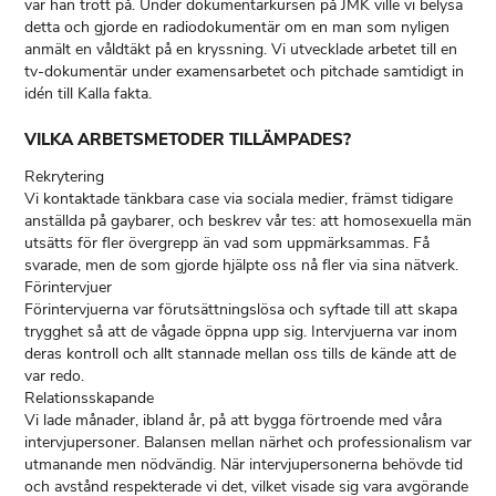
var han trött på. Under dokumentärkursen på JMK ville vi belysa
detta och gjorde en radiodokumentär om en man som nyligen
anmält en våldtäkt på en kryssning. Vi utvecklade arbetet till en
tv-dokumentär under examensarbetet och pitchade samtidigt in
idén till Kalla fakta.
VILKA ARBETSMETODER TILLÄMPADES?
Rekrytering
Vi kontaktade tänkbara case via sociala medier, främst tidigare
anställda på gaybarer, och beskrev vår tes: att homosexuella män
utsätts för fler övergrepp än vad som uppmärksammas. Få
svarade, men de som gjorde hjälpte oss nå fler via sina nätverk.
Förintervjuer
Förintervjuerna var förutsättningslösa och syftade till att skapa
trygghet så att de vågade öppna upp sig. Intervjuerna var inom
deras kontroll och allt stannade mellan oss tills de kände att de
var redo.
Relationsskapande
Vi lade månader, ibland år, på att bygga förtroende med våra
intervjupersoner. Balansen mellan närhet och professionalism var
utmanande men nödvändig. När intervjupersonerna behövde tid
och avstånd respekterade vi det, vilket visade sig vara avgörande