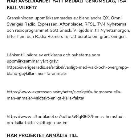
HAR AVSLÖJANDET FÅTT MEDIALT GENOMSLAG, I SÅ
FALL VILKET?
Granskningen uppmärksammades av bland andra QX, Omni,
Sveriges Radio, Expressen, Aftonbladet, RFSL, TV4 Nyheterna
och radioprogrammet Gott Snack. Vi bjöds in till Nyhetsmorgon,
Efter Fem och Radio Reimers för att berätta om granskningen.
Länkar till några av artiklarna och nyheterna som
uppmärksammar vårt gräv:
https://sverigesradio.se/artikel/vanligt-med-vald-och-overgrepp-
bland-gaykillar-men-fa-anmaler
https://www.expressen.se/nyheter/sverige/fa-homosexuella-
man-anmaler-valdtakt-enligt-kalla-fakta/
https://www.aftonbladet.se/kultur/a/8qRl6G/tomas-hemstad-
om-kalla-fakta-valdtagen-av-en-
HAR PROJEKTET ANMÄLTS TILL