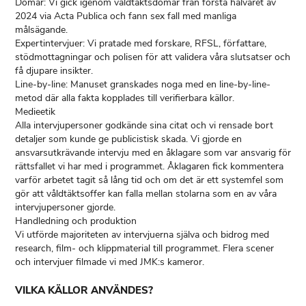
Domar: Vi gick igenom våldtäktsdomar från första halvåret av
2024 via Acta Publica och fann sex fall med manliga
målsägande.
Expertintervjuer: Vi pratade med forskare, RFSL, författare,
stödmottagningar och polisen för att validera våra slutsatser och
få djupare insikter.
Line-by-line: Manuset granskades noga med en line-by-line-
metod där alla fakta kopplades till verifierbara källor.
Medieetik
Alla intervjupersoner godkände sina citat och vi rensade bort
detaljer som kunde ge publicistisk skada. Vi gjorde en
ansvarsutkrävande intervju med en åklagare som var ansvarig för
rättsfallet vi har med i programmet. Åklagaren fick kommentera
varför arbetet tagit så lång tid och om det är ett systemfel som
gör att våldtäktsoffer kan falla mellan stolarna som en av våra
intervjupersoner gjorde.
Handledning och produktion
Vi utförde majoriteten av intervjuerna själva och bidrog med
research, film- och klippmaterial till programmet. Flera scener
VILKA KÄLLOR ANVÄNDES?