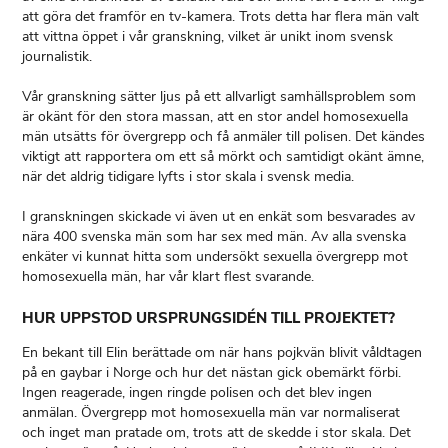
att göra det framför en tv-kamera. Trots detta har flera män valt
att vittna öppet i vår granskning, vilket är unikt inom svensk
journalistik.
Vår granskning sätter ljus på ett allvarligt samhällsproblem som
är okänt för den stora massan, att en stor andel homosexuella
män utsätts för övergrepp och få anmäler till polisen. Det kändes
viktigt att rapportera om ett så mörkt och samtidigt okänt ämne,
när det aldrig tidigare lyfts i stor skala i svensk media.
I granskningen skickade vi även ut en enkät som besvarades av
nära 400 svenska män som har sex med män. Av alla svenska
enkäter vi kunnat hitta som undersökt sexuella övergrepp mot
HUR UPPSTOD URSPRUNGSIDÉN TILL PROJEKTET?
En bekant till Elin berättade om när hans pojkvän blivit våldtagen
på en gaybar i Norge och hur det nästan gick obemärkt förbi.
Ingen reagerade, ingen ringde polisen och det blev ingen
anmälan. Övergrepp mot homosexuella män var normaliserat
och inget man pratade om, trots att de skedde i stor skala. Det