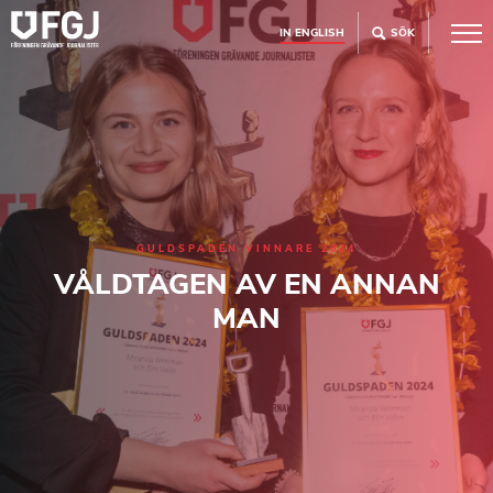
IN ENGLISH
SÖK
GULDSPADEN VINNARE 2024
VÅLDTAGEN AV EN ANNAN
MAN