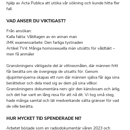
hjälp av Acta Publica att utöka vår sökning och kunde hitta fler
fall.
VAD ANSER DU VIKTIGAST?
Från ansökan:
Kalla fakta: Våldtagen av en annan man
JMK examensarbete: Den farliga tystnaden
Artikel TV4: Många homosexuella män utsätts för våldtäkt –
men få anmäler
Granskningens viktigaste del är vittnesmålen, där männen fritt
får berätta om de övergrepp de utsatts för. Genom
djupintervjuerna skapas ett rum där männen själva får äga sina
berättelser och dela med sig av dem på sina villkor.
Granskningens dokumentära nerv gör den känslosam och ärlig,
och det har varit en lång resa för att nå dit. Vi tog små steg,
hade många samtal och lät medverkande sätta gränser för vad
de ville berätta.
HUR MYCKET TID SPENDERADE NI?
Arbetet började som en radiodokumentär våren 2023 och