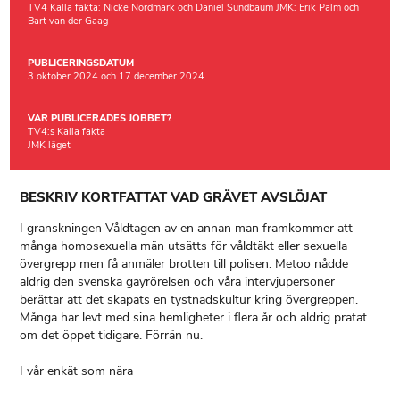
TV4 Kalla fakta: Nicke Nordmark och Daniel Sundbaum JMK: Erik Palm och
Bart van der Gaag
PUBLICERINGSDATUM
3 oktober 2024 och 17 december 2024
VAR PUBLICERADES JOBBET?
TV4:s Kalla fakta
JMK läget
BESKRIV KORTFATTAT VAD GRÄVET AVSLÖJAT
I granskningen Våldtagen av en annan man framkommer att
många homosexuella män utsätts för våldtäkt eller sexuella
övergrepp men få anmäler brotten till polisen. Metoo nådde
aldrig den svenska gayrörelsen och våra intervjupersoner
berättar att det skapats en tystnadskultur kring övergreppen.
Många har levt med sina hemligheter i flera år och aldrig pratat
om det öppet tidigare. Förrän nu.
I vår enkät som nära