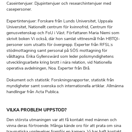
Caseintervjuer: Djupintervjuer och researchintervjuer med
casepersoner.
Expertintervjuer: Forskare från Lunds Universitet, Uppsala
Universitet, Nationellt centrum för kvinnofrid, Centrum för
genusvetenskap och FoU i Väst. Författaren Maria Niemi som
skrivit boken Vi också, där hon samlat vittnesmål från HBTQI-
personer som utsatts för övergrepp. Experter från RFSL:s
stödmottagning samt personal på SÖS mottagning för
våldtagna. Erika Gyllenswärd som leder polismyndighetens
utvecklingsarbete kring brott i nära relation, vid Nationella
operativa avdelningen, Noa. Experter från Brå.
Dokument och statistik: Forskningsrapporter, statistik från
myndigheter samt svenska och internationella artiklar. Allmänna
handlingar från Acta Publica.
VILKA PROBLEM UPPSTOD?
Den största utmaningen var att få kontakt med männen och
vinna deras förtroende. Många kände oro för att prata om sina
traumatiska upplevelser framför en kamera. Vi har haft kontakt