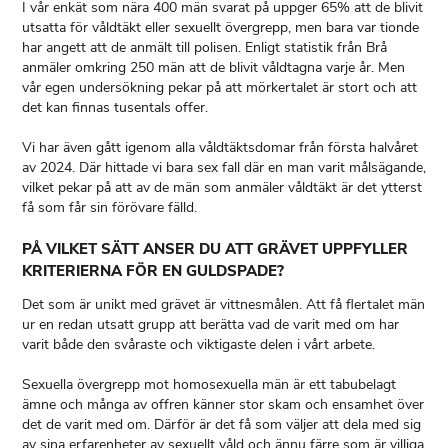
I vår enkät som nära 400 män svarat på uppger 65% att de blivit
utsatta för våldtäkt eller sexuellt övergrepp, men bara var tionde
har angett att de anmält till polisen. Enligt statistik från Brå
anmäler omkring 250 män att de blivit våldtagna varje år. Men
vår egen undersökning pekar på att mörkertalet är stort och att
det kan finnas tusentals offer.
Vi har även gått igenom alla våldtäktsdomar från första halvåret
av 2024. Där hittade vi bara sex fall där en man varit målsägande,
vilket pekar på att av de män som anmäler våldtäkt är det ytterst
PÅ VILKET SÄTT ANSER DU ATT GRÄVET UPPFYLLER
KRITERIERNA FÖR EN GULDSPADE?
Det som är unikt med grävet är vittnesmålen. Att få flertalet män
ur en redan utsatt grupp att berätta vad de varit med om har
varit både den svåraste och viktigaste delen i vårt arbete.
Sexuella övergrepp mot homosexuella män är ett tabubelagt
ämne och många av offren känner stor skam och ensamhet över
det de varit med om. Därför är det få som väljer att dela med sig
av sina erfarenheter av sexuellt våld och ännu färre som är villiga