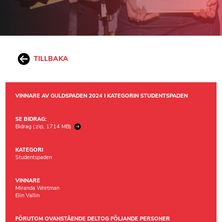
TILLBAKA
VINNARE AV GULDSPADEN 2024 I KATEGORIN STUDENTSPADEN
SE BIDRAG:
Bidrag (.zip, 1714 MB)
KATEGORI
Studentspaden
VINNARE
Miranda Wretman
Elin Vallin
FÖRUTOM OVANSTÅENDE DELTOG FÖLJANDE PERSONER