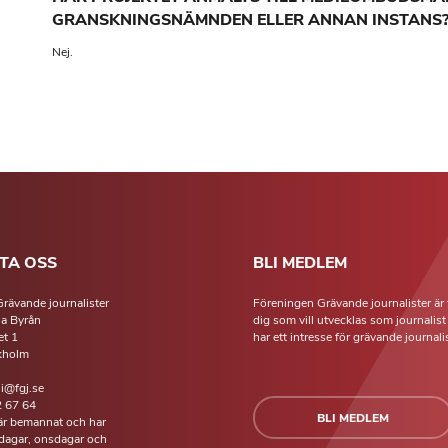
GRANSKNINGSNÄMNDEN ELLER ANNAN INSTANS
Nej.
TA OSS
BLI MEDLEM
rävande journalister
Föreningen Grävande journalister är 
la Byrån
dig som vill utvecklas som journalis
t 1
har ett intresse för grävande journalis
kholm
li@fgj.se
 67 64
BLI MEDLEM
 är bemannat och har
isdagar, onsdagar och