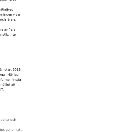
itiativet
kningen visar
och lärare.
e av flera
listik, inte
?
ån start 2018.
onal. När jag
tformen insåg
öjligt att
IT.
nsulter och
des genom att