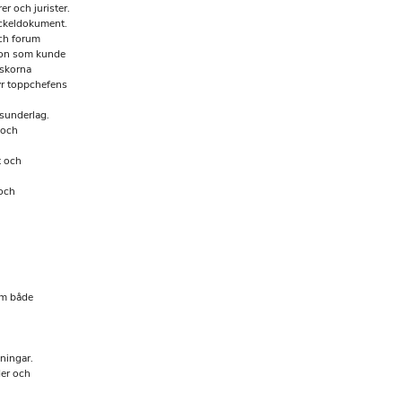
r och jurister.
yckeldokument.
ch forum
tion som kunde
 skorna
yr toppchefens
tsunderlag.
 och
t och
 och
om både
ningar.
der och