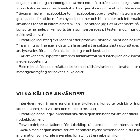
begära ut offentliga handlingar, ofta med motstånd från stadens registratore
Journalisten använde systematiska diariegranskningar för att identifiera n
* Sociala medier: Facebookkonton, Facebookgrupper, Twitter, Instagram o
granskades för att identifiera nyckelpersoner och hitta bilder och informa
användas för att illustrera arbetsmiljön. Här hittade jag t ex vilket märke på
konsulterna hade, vilken sorts tårta som serverades på testerna, och hur d
märkesväska var!
* Offentliga register gicks igenom efter protokoll, styrdokument och beslu
* Insamling av finansiella data: En finansiella transaktionslista upprättades
analyserades för att spåra alla betalningar och kostnader.
* För att verifiera uppgifter utfördes faktakontroll med intervjuer, dokumen
medierapportering.
* Boken innehåller en omfattande del med källhänvisningar, litteraturlistor
metodgenomgång för bokens olika delar.
VILKA KÄLLOR ANVÄNDES?
* Intervjuer med närmare hundra lärare, skolledare, konsulter och källor in
konsultsfären, skolvärlden och Stockholms stad,.
* Offentliga handlingar. Systematiska diariegranskningar för att identifiera
nyckeldokument.
* Powerpointpresentationer, Youtubeklipp, rättsprotokoll och interna utred
* Sociala medier granskades för att identifiera nyckelpersoner och hitta bil
information som kunde användas för att illustrera arbetsmiljön.