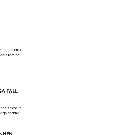
v händelserna
de slutat när
SÅ FALL
ssen, Svenska
ånga poddar.
NNEN,