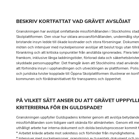
BESKRIV KORTFATTAT VAD GRÄVET AVSLÖJAT
Granskningen har avslöjat omfattande missförhållanden i Stockholms stad
Skolplattformen. Den visar hur oklara ansvarsförhållanden, undermålig sty
bristande insyn ledde till ökade kostnader och stora förseningar. Dokument
möten och intervjuer med nyckelpersoner avslöjar att beslut togs utan tillrä
förankring och att kritiska synpunkter från anställda ignorerades. Flera te
framkom, inklusive långa laddningstider, förlorad data och säkerhetsbrist
skyddade personuppgifter. Det framgår även att Stockholms stad använde 
att förhindra insyn i upphandlingen och utvecklingen av plattformen. Poli
och juridiska tvister kopplade till Öppna Skolplattformen illustrerar en konf
kommunen och föräldrainitiativet för transparens och öppenhet.
PÅ VILKET SÄTT ANSER DU ATT GRÄVET UPPFYLL
KRITERIERNA FÖR EN GULDSPADE?
Granskningen uppfyller Guldspadens kriterier genom att avslöja betydand
missförhållanden som tidigare varit okända för allmänheten. Genom ett me
uthålligt arbete har interna dokument och dolda beslutsprocesser kommit fr
* Arbetet krävde arbete mot sekretess och förhinder från myndigheterna.
* Intervjuer med nyckelpersoner, granskning av tusentals dokument och in