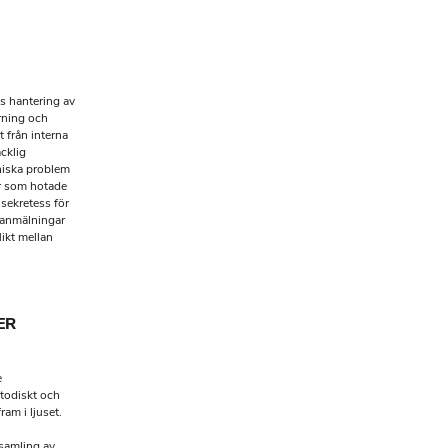
s hantering av
rning och
 från interna
cklig
kniska problem
er som hotade
sekretess för
sanmälningar
likt mellan
ER
e
todiskt och
am i ljuset.
samling av