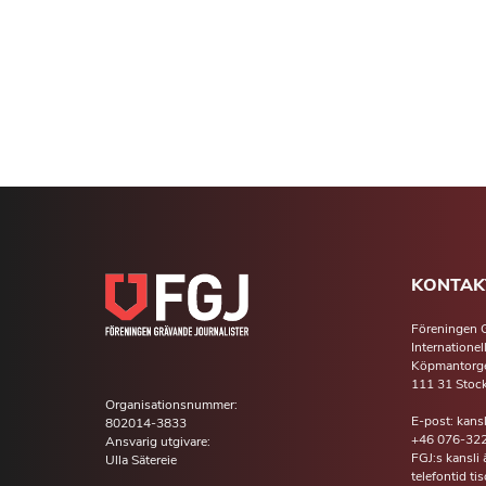
KONTAK
Föreningen G
Internationel
Köpmantorge
111 31 Stoc
Organisationsnummer:
E-post: kans
802014-3833
+46 076-322
Ansvarig utgivare:
FGJ:s kansli
Ulla Sätereie
telefontid t