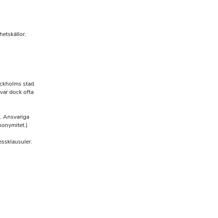
etskällor.
ockholms stad.
var dock ofta
r. Ansvariga
nonymitet.)
essklausuler.
.