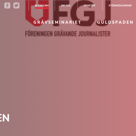
IN ENGLISH
OM OSS
NYHETER
STÖDMEDLEMMAR
GRÄVSEMINARIET
GULDSPADEN
EN