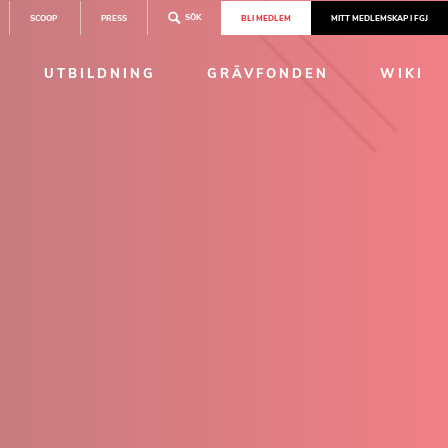
SÖK
SCOOP
PRESS
BLI MEDLEM
MITT MEDLEMSKAP I FGJ
UTBILDNING
GRÄVFONDEN
WIKI