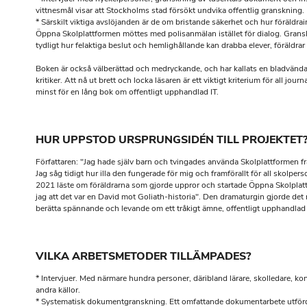
vittnesmål visar att Stockholms stad försökt undvika offentlig granskning.
* Särskilt viktiga avslöjanden är de om bristande säkerhet och hur föräldrain
Öppna Skolplattformen möttes med polisanmälan istället för dialog. Grans
tydligt hur felaktiga beslut och hemlighållande kan drabba elever, föräldrar 
Boken är också välberättad och medryckande, och har kallats en bladvändar
kritiker. Att nå ut brett och locka läsaren är ett viktigt kriterium för all journa
minst för en lång bok om offentligt upphandlad IT.
HUR UPPSTOD URSPRUNGSIDÉN TILL PROJEKTET
Författaren: "Jag hade själv barn och tvingades använda Skolplattformen fr
Jag såg tidigt hur illa den fungerade för mig och framförallt för all skolpers
2021 läste om föräldrarna som gjorde uppror och startade Öppna Skolplat
jag att det var en David mot Goliath-historia". Den dramaturgin gjorde det m
berätta spännande och levande om ett tråkigt ämne, offentligt upphandlad 
VILKA ARBETSMETODER TILLÄMPADES?
* Intervjuer. Med närmare hundra personer, däribland lärare, skolledare, ko
andra källor.
* Systematisk dokumentgranskning. Ett omfattande dokumentarbete utför