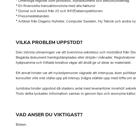
* Offentliga register som protokoll, styrdokument och beslutsunderlag.
* En finansiella transaktionslista med alla fakturor
* Domar och beslut från JO och IMY/Datainspektionen.
* Pressmeddelanden.
* Artiklar från Dagens Nyheter, Computer Sweden, Ny Teknik och andra nyh
VILKA PROBLEM UPPSTOD?
Den största utmaningen var att övervinna sekretess och motstånd från St
Begärda dokument hemligstämplades eller dröjde i månader. Registratorer 
hjälpsamma och hittade kreativa vägar att ändå ge ut delar av materialet.
Ett annat hinder var att nyckelpersoner vägrade att intervjuas även politike
konsulter ville inte ställa upp på intervju (några ställde upp med löfte om a
Juridiska hinder uppstod då stadens avtal med leverantörer innehöll sekret
Trots detta lyckades information samlas in genom tips och anonyma källor
VAD ANSER DU VIKTIGAST?
Boken.