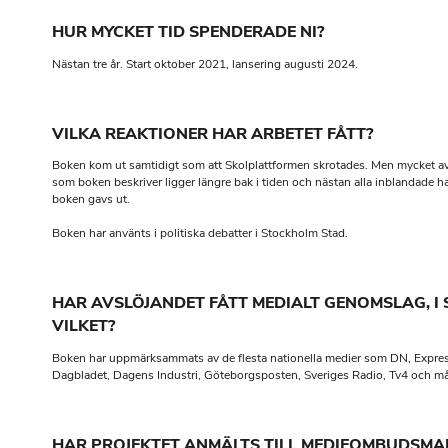
HUR MYCKET TID SPENDERADE NI?
Nästan tre år. Start oktober 2021, lansering augusti 2024.
VILKA REAKTIONER HAR ARBETET FÅTT?
Boken kom ut samtidigt som att Skolplattformen skrotades. Men mycket a
som boken beskriver ligger längre bak i tiden och nästan alla inblandade ha
boken gavs ut.
Boken har använts i politiska debatter i Stockholm Stad.
HAR AVSLÖJANDET FÅTT MEDIALT GENOMSLAG, I 
VILKET?
Boken har uppmärksammats av de flesta nationella medier som DN, Expre
Dagbladet, Dagens Industri, Göteborgsposten, Sveriges Radio, Tv4 och m
HAR PROJEKTET ANMÄLTS TILL MEDIEOMBUDSMA