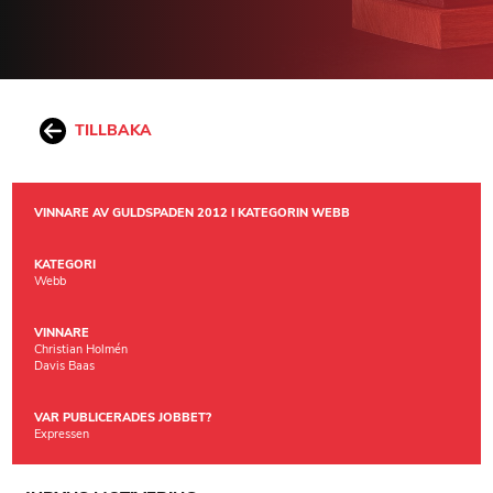
TILLBAKA
VINNARE AV GULDSPADEN 2012 I KATEGORIN WEBB
KATEGORI
Webb
VINNARE
Christian Holmén
Davis Baas
VAR PUBLICERADES JOBBET?
Expressen