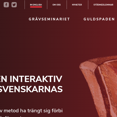
IN ENGLISH
OM OSS
NYHETER
STÖDMEDLEMMAR
GRÄVSEMINARIET
GULDSPADEN
N INTERAKTIV
 SVENSKARNAS
iv metod ha trängt sig förbi