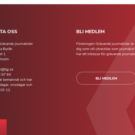
TA OSS
BLI MEDLEM
rävande journalister
Föreningen Grävande journalister är 
la Byrån
dig som vill utvecklas som journalis
t 1
har ett intresse för grävande journalis
kholm
li@fgj.se
 67 64
BLI MEDLEM
 är bemannat och har
isdagar, onsdagar och
 10-12.