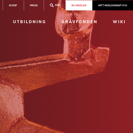
SÖK
SCOOP
PRESS
BLI MEDLEM
MITT MEDLEMSKAP I FGJ
UTBILDNING
GRÄVFONDEN
WIKI