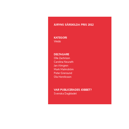
JURYNS SÄRSKILDA PRIS 2012
KATEGORI
Webb
DELTAGARE
Olle Zachrison
Carolina Neurath
Jan Almgren
Mark Malmström
Peter Grensund
Ola Henriksson
VAR PUBLICERADES JOBBET?
Svenska Dagbladet