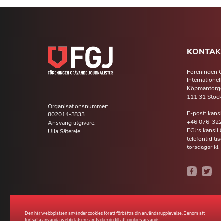
KONTAK
Föreningen G
Internationel
Köpmantorge
111 31 Stoc
Organisationsnummer:
E-post: kans
802014-3833
+46 076-322
Ansvarig utgivare:
FGJ:s kansli
Ulla Sätereie
telefontid t
torsdagar kl.
Den här webbplatsen använder cookies för att förbättra din användarupplevelse. Genom att
fortsätta använda webbplatsen samtycker du till att cookies används.