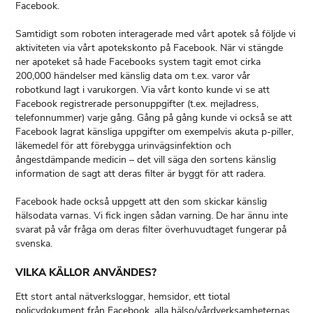
Facebook.
Samtidigt som roboten interagerade med vårt apotek så följde vi
aktiviteten via vårt apotekskonto på Facebook. När vi stängde
ner apoteket så hade Facebooks system tagit emot cirka
200,000 händelser med känslig data om t.ex. varor vår
robotkund lagt i varukorgen. Via vårt konto kunde vi se att
Facebook registrerade personuppgifter (t.ex. mejladress,
telefonnummer) varje gång. Gång på gång kunde vi också se att
Facebook lagrat känsliga uppgifter om exempelvis akuta p-piller,
läkemedel för att förebygga urinvägsinfektion och
ångestdämpande medicin – det vill säga den sortens känslig
information de sagt att deras filter är byggt för att radera.
Facebook hade också uppgett att den som skickar känslig
hälsodata varnas. Vi fick ingen sådan varning. De har ännu inte
svarat på vår fråga om deras filter överhuvudtaget fungerar på
svenska.
VILKA KÄLLOR ANVÄNDES?
Ett stort antal nätverksloggar, hemsidor, ett tiotal
policydokument från Facebook, alla hälso/vårdverksamheternas