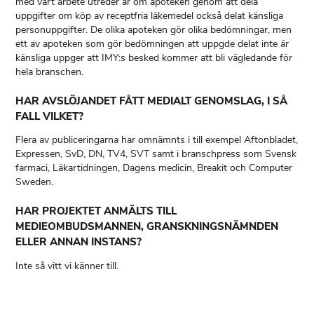
med vårt arbete utreder är om apoteken genom att dela
uppgifter om köp av receptfria läkemedel också delat känsliga
personuppgifter. De olika apoteken gör olika bedömningar, men
ett av apoteken som gör bedömningen att uppgde delat inte är
känsliga uppger att IMY:s besked kommer att bli vägledande för
hela branschen.
HAR AVSLÖJANDET FÅTT MEDIALT GENOMSLAG, I SÅ
FALL VILKET?
Flera av publiceringarna har omnämnts i till exempel Aftonbladet,
Expressen, SvD, DN, TV4, SVT samt i branschpress som Svensk
farmaci, Läkartidningen, Dagens medicin, Breakit och Computer
Sweden.
HAR PROJEKTET ANMÄLTS TILL
MEDIEOMBUDSMANNEN, GRANSKNINGSNÄMNDEN
ELLER ANNAN INSTANS?
Inte så vitt vi känner till.