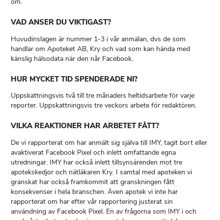
om.
VAD ANSER DU VIKTIGAST?
Huvudinslagen är nummer 1-3 i vår anmälan, dvs de som
handlar om Apoteket AB, Kry och vad som kan hända med
känslig hälsodata när den når Facebook.
HUR MYCKET TID SPENDERADE NI?
Uppskattningsvis två till tre månaders heltidsarbete för varje
reporter. Uppskattningsvis tre veckors arbete för redaktören.
VILKA REAKTIONER HAR ARBETET FÅTT?
De vi rapporterat om har anmält sig själva till IMY, tagit bort eller
avaktiverat Facebook Pixel och inlett omfattande egna
utredningar. IMY har också inlett tillsynsärenden mot tre
apotekskedjor och nätläkaren Kry. I samtal med apoteken vi
granskat har också framkommit att granskningen fått
konsekvenser i hela branschen. Även apotek vi inte har
rapporterat om har efter vår rapportering justerat sin
användning av Facebook Pixel. En av frågorna som IMY i och