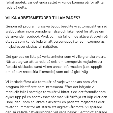
fejkat apotek, var det enda sättet vi kunde komma på för att ta
reda på detta.
VILKA ARBETSMETODER TILLÄMPADES?
Genom ett program vi själva byggt besökte vi automatiskt en rad
webbplatser inom områdena hälsa och läkemedel för att se om
de använde Facebook Pixel, och i så fall om de aktiverat pixeln på
ett sätt som kunde leda till att personuppgifter som exempelvis
mejladresser skickas till nätjätten.
Det gav oss en lista på verksamheter som vi ville granska vidare.
Nästa steg var att ta reda på dels om exempelvis mejladresser
faktiskt skickades samt vilken annan information (t.ex. uppgift
om köp av receptfria läkemedel) som också gick iväg.
Vi kartlade först alla formulär på varje webbplats som vårt
program identifierat som intressanta. Efter det började vi
manuellt fylla i samtliga formulär vi hittat, t.ex. det formulär som
dyker upp på en apotekssajt när man vill fullfölja ett köp eller den
”inbjudan” som en läkare skickar till en patients mejladress eller
telefonnummer för att starta ett digitalt vårdmöte. Vi sparade
den så kallade nätverksloggen vid varje besök. Samtidigt sparade