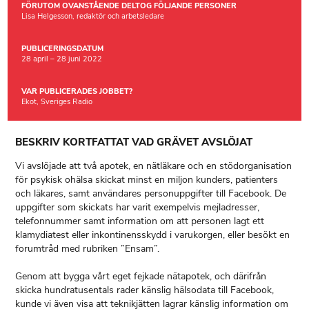
FÖRUTOM OVANSTÅENDE DELTOG FÖLJANDE PERSONER
Lisa Helgesson, redaktör och arbetsledare
PUBLICERINGSDATUM
28 april – 28 juni 2022
VAR PUBLICERADES JOBBET?
Ekot, Sveriges Radio
BESKRIV KORTFATTAT VAD GRÄVET AVSLÖJAT
Vi avslöjade att två apotek, en nätläkare och en stödorganisation
för psykisk ohälsa skickat minst en miljon kunders, patienters
och läkares, samt användares personuppgifter till Facebook. De
uppgifter som skickats har varit exempelvis mejladresser,
telefonnummer samt information om att personen lagt ett
klamydiatest eller inkontinensskydd i varukorgen, eller besökt en
forumtråd med rubriken ”Ensam”.
Genom att bygga vårt eget fejkade nätapotek, och därifrån
skicka hundratusentals rader känslig hälsodata till Facebook,
kunde vi även visa att teknikjätten lagrar känslig information om