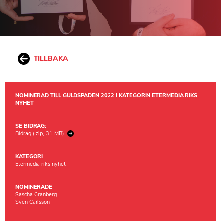
TILLBAKA
NOMINERAD TILL GULDSPADEN 2022 I KATEGORIN ETERMEDIA RIKS
NYHET
SE BIDRAG:
Bidrag (.zip, 31 MB)
KATEGORI
Etermedia riks nyhet
NOMINERADE
Sascha Granberg
Sven Carlsson