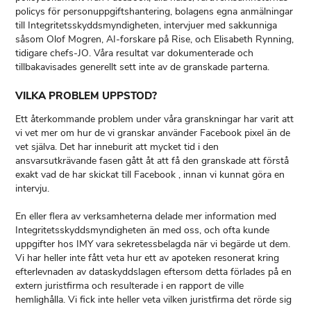
policys för personuppgiftshantering, bolagens egna anmälningar
till Integritetsskyddsmyndigheten, intervjuer med sakkunniga
såsom Olof Mogren, AI-forskare på Rise, och Elisabeth Rynning,
tidigare chefs-JO. Våra resultat var dokumenterade och
tillbakavisades generellt sett inte av de granskade parterna.
VILKA PROBLEM UPPSTOD?
Ett återkommande problem under våra granskningar har varit att
vi vet mer om hur de vi granskar använder Facebook pixel än de
vet själva. Det har inneburit att mycket tid i den
ansvarsutkrävande fasen gått åt att få den granskade att förstå
exakt vad de har skickat till Facebook , innan vi kunnat göra en
intervju.
En eller flera av verksamheterna delade mer information med
Integritetsskyddsmyndigheten än med oss, och ofta kunde
uppgifter hos IMY vara sekretessbelagda när vi begärde ut dem.
Vi har heller inte fått veta hur ett av apoteken resonerat kring
efterlevnaden av dataskyddslagen eftersom detta förlades på en
extern juristfirma och resulterade i en rapport de ville
hemlighålla. Vi fick inte heller veta vilken juristfirma det rörde sig