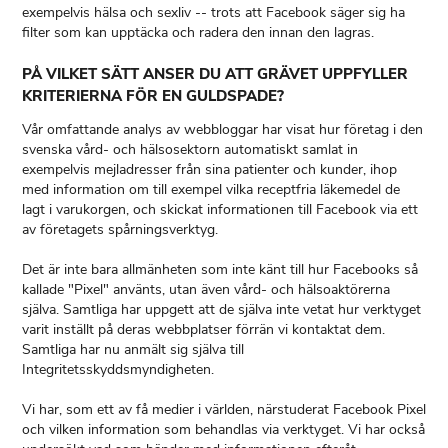
exempelvis hälsa och sexliv -- trots att Facebook säger sig ha
PÅ VILKET SÄTT ANSER DU ATT GRÄVET UPPFYLLER
KRITERIERNA FÖR EN GULDSPADE?
Vår omfattande analys av webbloggar har visat hur företag i den
svenska vård- och hälsosektorn automatiskt samlat in
exempelvis mejladresser från sina patienter och kunder, ihop
med information om till exempel vilka receptfria läkemedel de
lagt i varukorgen, och skickat informationen till Facebook via ett
av företagets spårningsverktyg.
Det är inte bara allmänheten som inte känt till hur Facebooks så
kallade "Pixel" använts, utan även vård- och hälsoaktörerna
själva. Samtliga har uppgett att de själva inte vetat hur verktyget
varit inställt på deras webbplatser förrän vi kontaktat dem.
Samtliga har nu anmält sig själva till
Integritetsskyddsmyndigheten.
Vi har, som ett av få medier i världen, närstuderat Facebook Pixel
och vilken information som behandlas via verktyget. Vi har också