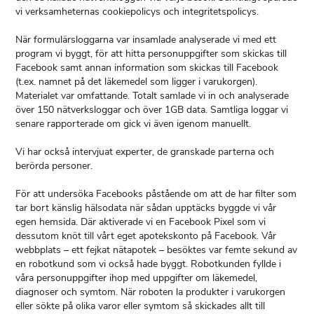
vi verksamheternas cookiepolicys och integritetspolicys.
När formulärsloggarna var insamlade analyserade vi med ett
program vi byggt, för att hitta personuppgifter som skickas till
Facebook samt annan information som skickas till Facebook
(t.ex. namnet på det läkemedel som ligger i varukorgen).
Materialet var omfattande. Totalt samlade vi in och analyserade
över 150 nätverksloggar och över 1GB data. Samtliga loggar vi
senare rapporterade om gick vi även igenom manuellt.
Vi har också intervjuat experter, de granskade parterna och
berörda personer.
För att undersöka Facebooks påstående om att de har filter som
tar bort känslig hälsodata när sådan upptäcks byggde vi vår
egen hemsida. Där aktiverade vi en Facebook Pixel som vi
dessutom knöt till vårt eget apotekskonto på Facebook. Vår
webbplats – ett fejkat nätapotek – besöktes var femte sekund av
en robotkund som vi också hade byggt. Robotkunden fyllde i
våra personuppgifter ihop med uppgifter om läkemedel,
diagnoser och symtom. När roboten la produkter i varukorgen
eller sökte på olika varor eller symtom så skickades allt till