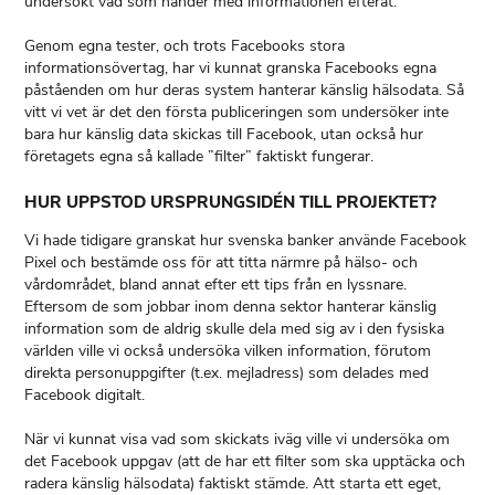
undersökt vad som händer med informationen efteråt.
Genom egna tester, och trots Facebooks stora
informationsövertag, har vi kunnat granska Facebooks egna
påståenden om hur deras system hanterar känslig hälsodata. Så
vitt vi vet är det den första publiceringen som undersöker inte
bara hur känslig data skickas till Facebook, utan också hur
företagets egna så kallade ”filter” faktiskt fungerar.
HUR UPPSTOD URSPRUNGSIDÉN TILL PROJEKTET?
Vi hade tidigare granskat hur svenska banker använde Facebook
Pixel och bestämde oss för att titta närmre på hälso- och
vårdområdet, bland annat efter ett tips från en lyssnare.
Eftersom de som jobbar inom denna sektor hanterar känslig
information som de aldrig skulle dela med sig av i den fysiska
världen ville vi också undersöka vilken information, förutom
direkta personuppgifter (t.ex. mejladress) som delades med
Facebook digitalt.
När vi kunnat visa vad som skickats iväg ville vi undersöka om
det Facebook uppgav (att de har ett filter som ska upptäcka och
radera känslig hälsodata) faktiskt stämde. Att starta ett eget,